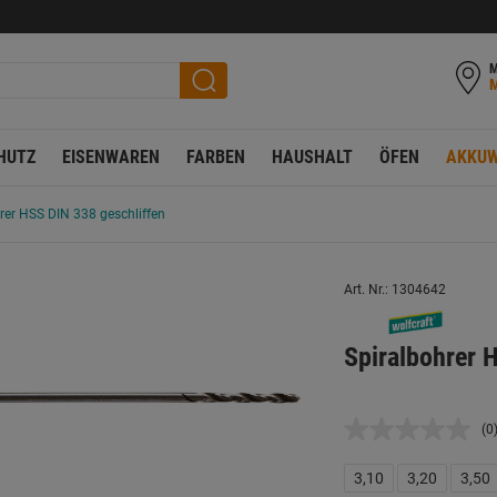
M
HUTZ
EISENWAREN
FARBEN
HAUSHALT
ÖFEN
AKKUW
rer HSS DIN 338 geschliffen
Art. Nr.: 1304642
Spiralbohrer
(0
K
B
L
3,10
3,20
3,50
a