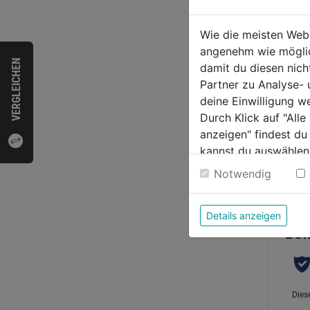
Blind
1897
Wie die meisten Web
Kreuz
angenehm wie möglich
VERGLEICHEN
damit du diesen nic
0.0
Partner zu Analyse-
von
5,79
deine Einwilligung w
5
Durch Klick auf "All
Sternen
anzeigen" findest du
kannst du auswählen
Weitere Informatione
Notwendig
Bewer
Details anzeigen