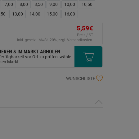
erselben
7,00
8,00
8,50
9,00
10,00
10,50
ite.
,50
13,00
14,00
15,00
16,00
5,59€
Preis / ST
inkl. gesetzl. MwSt. 20%, zzgl. Versandkosten.
IEREN & IM MARKT ABHOLEN
erfügbarkeit vor Ort zu prüfen, wähle
inen Markt
WUNSCHLISTE