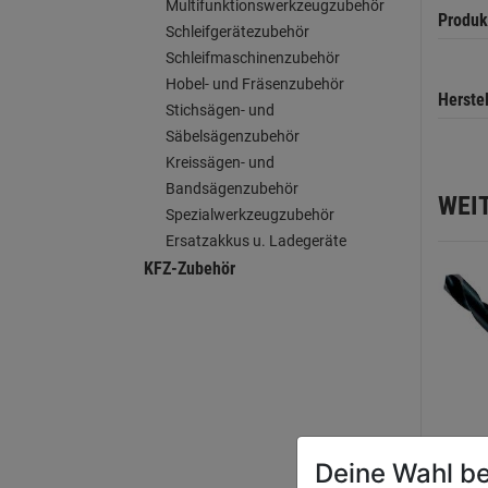
Multifunktionswerkzeugzubehör
Produk
Schleifgerätezubehör
Schleifmaschinenzubehör
Hobel- und Fräsenzubehör
Herste
Stichsägen- und
Säbelsägenzubehör
Kreissägen- und
Bandsägenzubehör
WEI
Spezialwerkzeugzubehör
Ersatzakkus u. Ladegeräte
KFZ-Zubehör
Deine Wahl be