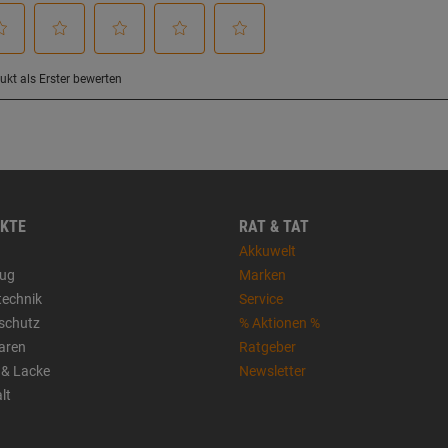
KTE
RAT & TAT
Akkuwelt
ug
Marken
technik
Service
sschutz
% Aktionen %
aren
Ratgeber
 & Lacke
Newsletter
lt