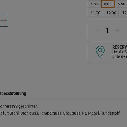
d
5,50
6,00
6,50
Se
11,00
12,00
12
-
+
RESERV
Um die V
bitte de
tbeschreibung
ohrer HSS geschliffen,
t für: Stahl, Stahlguss, Temperguss, Grauguss, NE-Metall, Kunststoff