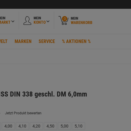
EIN
MEIN
MEIN
0
MARKT
KONTO
WARENKORB
ELT
MARKEN
SERVICE
% AKTIONEN %
 HSS DIN 338 geschl. DM 6,0mm
)
Jetzt Produkt bewerten
ein
eurteilungswert.
ink
4,00
4,10
4,20
4,50
5,00
5,10
uf