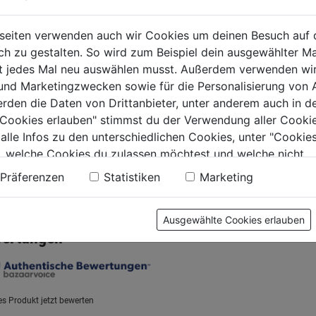
nietenbohrer DIN
Metallbohrer HSS-G
Metallb
 m.
RED HEX Titan 1/4"
RED HEX
seiten verwenden auch wir Cookies um deinen Besuch auf 
anschliff
3,0x65 mm
4,0x71
 zu gestalten. So wird zum Beispiel dein ausgewählter Ma
ht jedes Mal neu auswählen musst. Außerdem verwenden wi
0.0
(0)
0.0
(0)
0.0
0.0
 und Marketingzwecken sowie für die Personalisierung von 
von
von
€
5,99€
5,99€
erden die Daten von Drittanbieter, unter anderem auch in d
5
5
e Cookies erlauben" stimmst du der Verwendung aller Cookie
.
Sternen.
Sternen.
 alle Infos zu den unterschiedlichen Cookies, unter "Cookies
, welche Cookies du zulassen möchtest und welche nicht.
n findest du in unserer
Datenschutzerklärung
.
Präferenzen
Statistiken
Marketing
tung
Ausgewählte Cookies erlauben