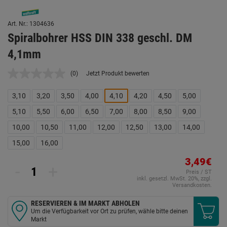
Art. Nr.: 1304636
Spiralbohrer HSS DIN 338 geschl. DM
4,1mm
(0)
Jetzt Produkt bewerten
Kein
Beurteilungswert.
Link
3,10
3,20
3,50
4,00
4,10
4,20
4,50
5,00
auf
derselben
5,10
5,50
6,00
6,50
7,00
8,00
8,50
9,00
Seite.
10,00
10,50
11,00
12,00
12,50
13,00
14,00
15,00
16,00
3,49€
-
+
Preis / ST
inkl. gesetzl. MwSt. 20%, zzgl.
Versandkosten.
RESERVIEREN & IM MARKT ABHOLEN
Um die Verfügbarkeit vor Ort zu prüfen, wähle bitte deinen
Markt