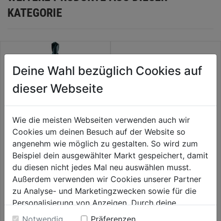
KATEGORIE
Deine Wahl bezüglich Cookies auf
dieser Webseite
Wie die meisten Webseiten verwenden auch wir
Cookies um deinen Besuch auf der Website so
angenehm wie möglich zu gestalten. So wird zum
Beispiel dein ausgewählter Markt gespeichert, damit
Blindnietbohrer HSS SB
Metallbohrer HSS-G
THUNDERWEB DIN 338,
du diesen nicht jedes Mal neu auswählen musst.
4,0x75 mm, HSS-G, 2er
Außerdem verwenden wir Cookies unserer Partner
0.0
(0)
0.0
(0)
0.0
0.0
zu Analyse- und Marketingzwecken sowie für die
3,59€
4,19€
von
von
Personalisierung von Anzeigen. Durch deine
5
5
Einwilligung werden die Daten von Drittanbieter,
Notwendig
Präferenzen