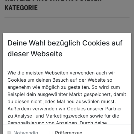
KATEGORIE
Deine Wahl bezüglich Cookies auf
dieser Webseite
Wie die meisten Webseiten verwenden auch wir
Spiralbohrer HSS DIN 338
Cookies um deinen Besuch auf der Website so
geschliffen
angenehm wie möglich zu gestalten. So wird zum
0.0
(0)
Beispiel dein ausgewählter Markt gespeichert, damit
Metallbohrer HSS-G
0.0
THUNDERWEB DIN 338, 7,0 x
4,79€
du diesen nicht jedes Mal neu auswählen musst.
von
109 mm, HSS-G
Außerdem verwenden wir Cookies unserer Partner
5
0.0
(0)
0.0
zu Analyse- und Marketingzwecken sowie für die
Sternen.
4,89€
von
Personalisierung von Anzeigen. Durch deine
5
Einwilligung werden die Daten von Drittanbieter,
Notwendig
Präferenzen