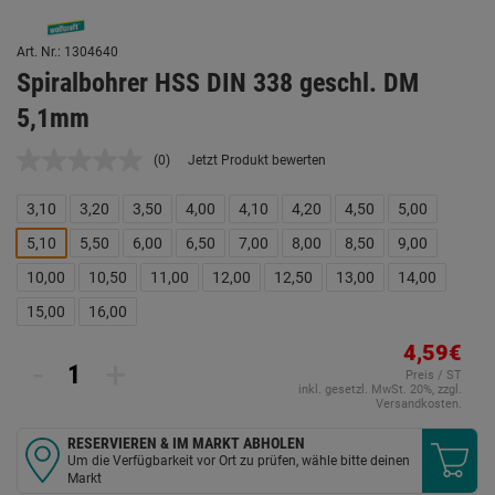
Art. Nr.: 1304640
Spiralbohrer HSS DIN 338 geschl. DM
5,1mm
(0)
Jetzt Produkt bewerten
Kein
Beurteilungswert.
Link
3,10
3,20
3,50
4,00
4,10
4,20
4,50
5,00
auf
derselben
5,10
5,50
6,00
6,50
7,00
8,00
8,50
9,00
Seite.
10,00
10,50
11,00
12,00
12,50
13,00
14,00
15,00
16,00
4,59€
-
+
Preis / ST
inkl. gesetzl. MwSt. 20%, zzgl.
Versandkosten.
RESERVIEREN & IM MARKT ABHOLEN
Um die Verfügbarkeit vor Ort zu prüfen, wähle bitte deinen
Markt