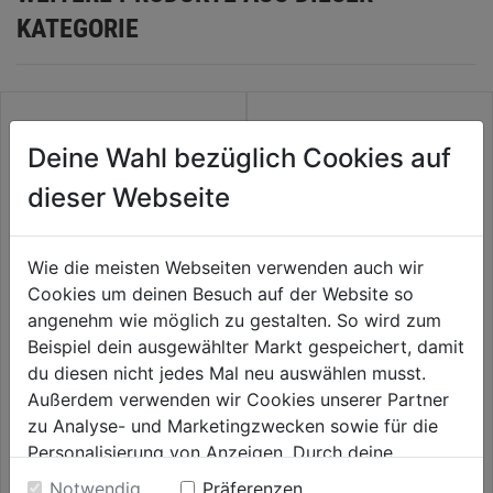
KATEGORIE
Deine Wahl bezüglich Cookies auf
dieser Webseite
Wie die meisten Webseiten verwenden auch wir
Spiralbohrer HSS DIN 338
Cookies um deinen Besuch auf der Website so
geschliffen
angenehm wie möglich zu gestalten. So wird zum
0.0
(0)
Beispiel dein ausgewählter Markt gespeichert, damit
Metallbohrer HSS-G
0.0
THUNDERWEB DIN 338, 7,0 x
4,79€
du diesen nicht jedes Mal neu auswählen musst.
von
109 mm, HSS-G
Außerdem verwenden wir Cookies unserer Partner
5
0.0
(0)
0.0
zu Analyse- und Marketingzwecken sowie für die
Sternen.
4,89€
von
Personalisierung von Anzeigen. Durch deine
5
Einwilligung werden die Daten von Drittanbieter,
Notwendig
Präferenzen