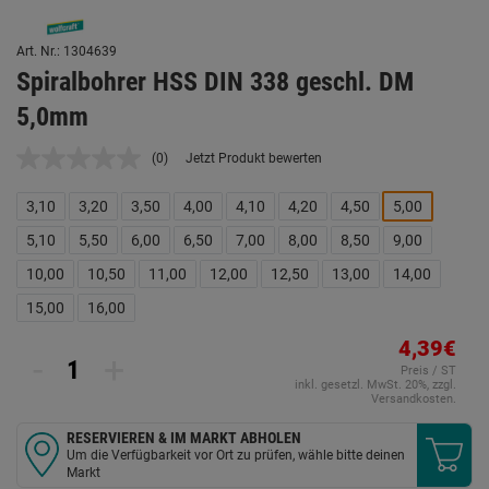
Art. Nr.: 1304639
Spiralbohrer HSS DIN 338 geschl. DM
5,0mm
(0)
Jetzt Produkt bewerten
Kein
Beurteilungswert.
Link
3,10
3,20
3,50
4,00
4,10
4,20
4,50
5,00
auf
derselben
5,10
5,50
6,00
6,50
7,00
8,00
8,50
9,00
Seite.
10,00
10,50
11,00
12,00
12,50
13,00
14,00
15,00
16,00
4,39€
-
+
Preis / ST
inkl. gesetzl. MwSt. 20%, zzgl.
Versandkosten.
RESERVIEREN & IM MARKT ABHOLEN
Um die Verfügbarkeit vor Ort zu prüfen, wähle bitte deinen
Markt