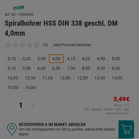
Art. Nr.: 1304635
Spiralbohrer HSS DIN 338 geschl. DM
4,0mm
(0)
Jetzt Produkt bewerten
Kein
Beurteilungswert.
Link
3,10
3,20
3,50
4,00
4,10
4,20
4,50
5,00
auf
derselben
5,10
5,50
6,00
6,50
7,00
8,00
8,50
9,00
Seite.
10,00
10,50
11,00
12,00
12,50
13,00
14,00
15,00
16,00
3,49€
-
+
Preis / ST
inkl. gesetzl. MwSt. 20%, zzgl.
Versandkosten.
RESERVIEREN & IM MARKT ABHOLEN
Um die Verfügbarkeit vor Ort zu prüfen, wähle bitte deinen
Markt