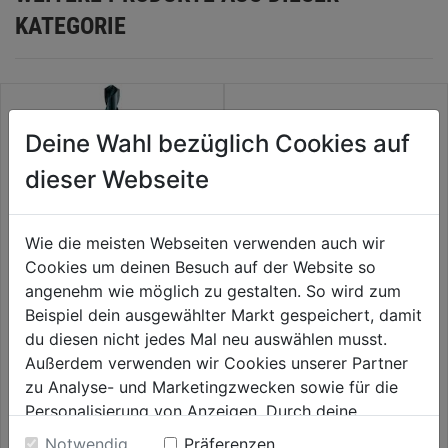
KATEGORIE
Deine Wahl bezüglich Cookies auf
dieser Webseite
Wie die meisten Webseiten verwenden auch wir
Cookies um deinen Besuch auf der Website so
angenehm wie möglich zu gestalten. So wird zum
Beispiel dein ausgewählter Markt gespeichert, damit
Blindnietbohrer HSS SB
Metallbohrer HSS-G
THUNDERWEB DIN 338,
du diesen nicht jedes Mal neu auswählen musst.
4,0x75 mm, HSS-G, 2er
Außerdem verwenden wir Cookies unserer Partner
0.0
(0)
0.0
(0)
0.0
0.0
zu Analyse- und Marketingzwecken sowie für die
3,59€
4,19€
von
von
Personalisierung von Anzeigen. Durch deine
5
5
Einwilligung werden die Daten von Drittanbieter,
Notwendig
Präferenzen