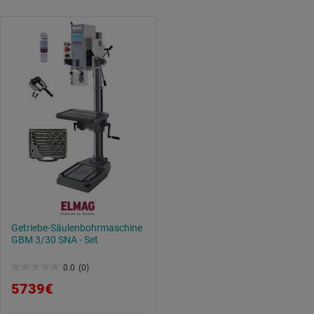
Datenschutzerklärung
.
Getriebe-Säulenbohrmaschine
GBM 3/30 SNA - Set
0.0
(0)
0.0
5739€
von
5