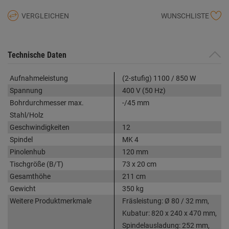
VERGLEICHEN
WUNSCHLISTE
Technische Daten
Aufnahmeleistung
(2-stufig) 1100 / 850 W
Spannung
400 V (50 Hz)
Bohrdurchmesser max.
-/45 mm
Stahl/Holz
Geschwindigkeiten
12
Spindel
MK 4
Pinolenhub
120 mm
Tischgröße (B/T)
73 x 20 cm
Gesamthöhe
211 cm
Gewicht
350 kg
Weitere Produktmerkmale
Fräsleistung: Ø 80 / 32 mm,
Kubatur: 820 x 240 x 470 mm,
Spindelausladung: 252 mm,