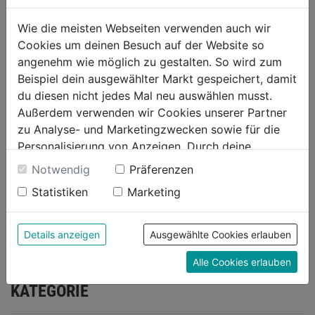
für hohe Sicherheit,
Frässpindelschutzabdeckung,
Wie die meisten Webseiten verwenden auch wir
Bohrtiefenskala und -anschlag,
Cookies um deinen Besuch auf der Website so
Leichtgängiger, präziser
angenehm wie möglich zu gestalten. So wird zum
Kreuztisch mit T-Nuten und
Beispiel dein ausgewählter Markt gespeichert, damit
Kühlmittelrinne, Integriertes
du diesen nicht jedes Mal neu auswählen musst.
Kühlmittelsystem mit Rücklauf,
Außerdem verwenden wir Cookies unserer Partner
Tank im Maschinensockel, Not-
zu Analyse- und Marketingzwecken sowie für die
Aus-Taster /
Personalisierung von Anzeigen. Durch deine
Nullspannungsauslöser
Einwilligung werden die Daten von Drittanbieter,
Notwendig
Präferenzen
unter anderem auch in den USA, verarbeitet.
Statistiken
Marketing
Durch Klick auf "Alle Cookies erlauben" stimmst du
Produktinformationen
der Verwendung aller Cookies zu. Unter "Details
anzeigen" findest du alle Infos zu den
Details anzeigen
Ausgewählte Cookies erlauben
unterschiedlichen Cookies, unter "Cookies
Alle Cookies erlauben
Konfigurieren" kannst du auswählen, welche Cookies
WEITERE PRODUKTE AUS DIESER
du zulassen möchtest und welche nicht.
KATEGORIE
Weitere Informationen findest du in unserer