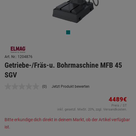
Art. Nr.: 1204876
Getriebe-/Fräs-u. Bohrmaschine MFB 45
SGV
(0)
Jetzt Produkt bewerten
Kein
Beurteilungswert.
Link
4489€
auf
Preis / ST
derselben
inkl. gesetzl. MwSt. 20%, zzgl. Versandkosten.
Seite.
Bitte erkundige dich direkt in deinem Markt, ob der Artikel verfügbar
ist.