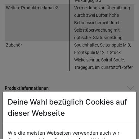
Wirkungsgrad
Weitere Produktmerkmale2
Vermeidung von Überhitzung
durch zwei Lüfter, hohe
Betriebssicherheit durch
Selbstüberwachung mit
optischer Statusmeldung
Zubehör
Spulenhalter, Seitenspule M 8,
Frontspule M12, 1 Stück
Wickelschnur, Spiral-Spule,
Tragegurt, im Kunststoffkoffer
Produktinformationen
Deine Wahl bezüglich Cookies auf
dieser Webseite
WEITERE PRODUKTE AUS DIESER
KATEGORIE
Wie die meisten Webseiten verwenden auch wir