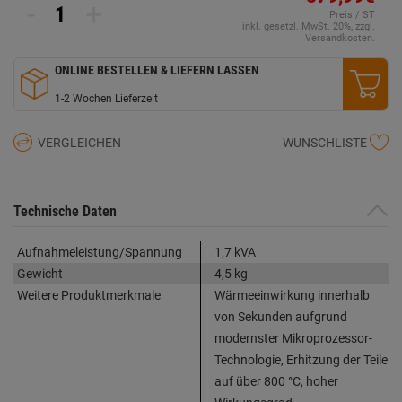
-
+
auf
Preis / ST
derselben
inkl. gesetzl. MwSt. 20%, zzgl.
Seite.
Versandkosten.
ONLINE BESTELLEN & LIEFERN LASSEN
1-2 Wochen Lieferzeit
VERGLEICHEN
WUNSCHLISTE
Technische Daten
Aufnahmeleistung/Spannung
1,7 kVA
Gewicht
4,5 kg
Weitere Produktmerkmale
Wärmeeinwirkung innerhalb
von Sekunden aufgrund
modernster Mikroprozessor-
Technologie, Erhitzung der Teile
auf über 800 °C, hoher