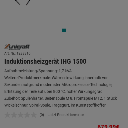
Art. Nr.: 1288310
Induktionsheizgerät IHG 1500
Aufnahmeleistung/Spannung: 1,7 kVA
Weitere Produktmerkmale: Wärmeeinwirkung innerhalb von
Sekunden aufgrund modernster Mikroprozessor-Technologie,
Erhitzung der Teile auf über 800 °C, hoher Wirkungsgrad
Zubehör: Spulenhalter, Seitenspule M 8, Frontspule M12, 1 Stück
Wickelschnur, Spiral-Spule, Tragegurt, im Kunststoffkoffer
(0)
Jetzt Produkt bewerten
Kein
Beurteilungswert.
Link
679,99€