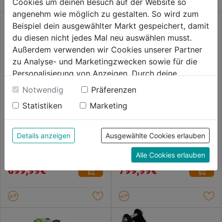
Cookies um deinen Besuch auf der Website so
angenehm wie möglich zu gestalten. So wird zum
Beispiel dein ausgewählter Markt gespeichert, damit
du diesen nicht jedes Mal neu auswählen musst.
Außerdem verwenden wir Cookies unserer Partner
zu Analyse- und Marketingzwecken sowie für die
Personalisierung von Anzeigen. Durch deine
Einwilligung werden die Daten von Drittanbieter,
Notwendig
Präferenzen
unter anderem auch in den USA, verarbeitet.
Statistiken
Marketing
Durch Klick auf "Alle Cookies erlauben" stimmst du
der Verwendung aller Cookies zu. Unter "Details
Scherenhubwagen
Anhänger-Rangierwagen ZI-
anzeigen" findest du alle Infos zu den
Details anzeigen
Ausgewählte Cookies erlauben
SHW200LIFT
ARW2000
unterschiedlichen Cookies, unter "Cookies
Alle Cookies erlauben
Konfigurieren" kannst du auswählen, welche Cookies
0.0
(0)
0.0
(0)
0.0
0.0
du zulassen möchtest und welche nicht.
699,99€
799,99€
von
von
Weitere Informationen findest du in unserer
5
5
Datenschutzerklärung
.
Sternen.
Sternen.