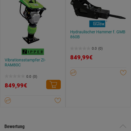
Hydraulischer Hammer f. GMB
860B
0.0
(0)
0.0
849,99€
von
Vibrationsstampfer ZI-
RAM80C
5
Sternen.
0.0
(0)
0.0
849,99€
von
5
Sternen.
Bewertung