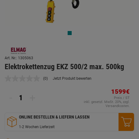
Art. Nr.: 1305063
Elektrokettenzug EKZ 500/2 max. 500kg
(0)
Jetzt Produkt bewerten
Kein
Beurteilungswert.
Link
1599€
-
+
auf
Preis / ST
derselben
inkl. gesetzl. MwSt. 20%, zzgl.
Seite.
Versandkosten.
ONLINE BESTELLEN & LIEFERN LASSEN
1-2 Wochen Lieferzeit