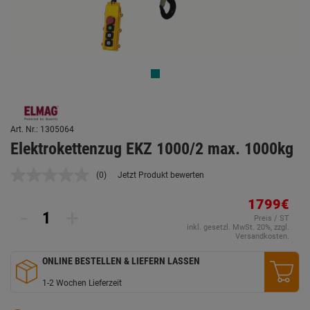
Art. Nr.: 1305064
Elektrokettenzug EKZ 1000/2 max. 1000kg
(0)
Jetzt Produkt bewerten
Kein
Beurteilungswert.
Link
1799€
-
+
auf
Preis / ST
derselben
inkl. gesetzl. MwSt. 20%, zzgl.
Seite.
Versandkosten.
ONLINE BESTELLEN & LIEFERN LASSEN
1-2 Wochen Lieferzeit