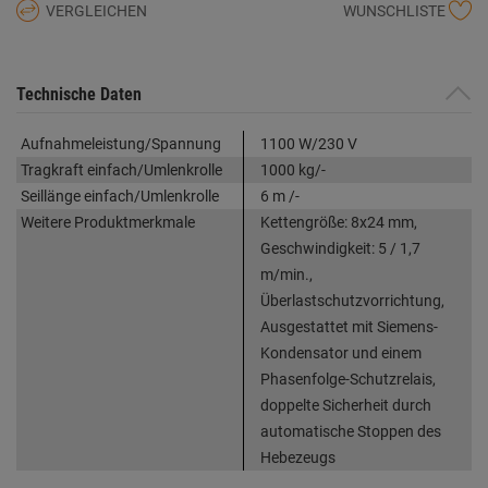
VERGLEICHEN
WUNSCHLISTE
Technische Daten
Aufnahmeleistung/Spannung
1100 W/230 V
Tragkraft einfach/Umlenkrolle
1000 kg/-
Seillänge einfach/Umlenkrolle
6 m /-
Weitere Produktmerkmale
Kettengröße: 8x24 mm,
Geschwindigkeit: 5 / 1,7
m/min.,
Überlastschutzvorrichtung,
Ausgestattet mit Siemens-
Kondensator und einem
Phasenfolge-Schutzrelais,
doppelte Sicherheit durch
automatische Stoppen des
Hebezeugs