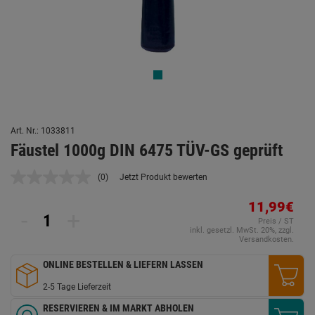
Art. Nr.: 1033811
Fäustel 1000g DIN 6475 TÜV-GS geprüft
(0)
Jetzt Produkt bewerten
Kein
Beurteilungswert.
Link
11,99€
-
+
auf
Preis / ST
derselben
inkl. gesetzl. MwSt. 20%, zzgl.
Seite.
Versandkosten.
ONLINE BESTELLEN & LIEFERN LASSEN
2-5 Tage Lieferzeit
RESERVIEREN & IM MARKT ABHOLEN