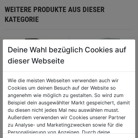
WEITERE PRODUKTE AUS DIESER
KATEGORIE
Deine Wahl bezüglich Cookies auf
dieser Webseite
Wie die meisten Webseiten verwenden auch wir
Cookies um deinen Besuch auf der Website so
angenehm wie möglich zu gestalten. So wird zum
Beispiel dein ausgewählter Markt gespeichert, damit
Schlosserhammer Premium
Latthammer m. Stahlrohrstiel
du diesen nicht jedes Mal neu auswählen musst.
Plus 300g, Holzstiel,
600g TÜV-GS geprüft
Außerdem verwenden wir Cookies unserer Partner
Schlagschutz
zu Analyse- und Marketingzwecken sowie für die
0.0
(0)
0.0
(0)
0.0
0.0
Personalisierung von Anzeigen. Durch deine
12,59€
12,99€
von
von