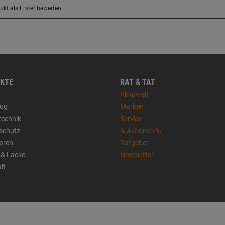
KTE
RAT & TAT
Akkuwelt
ug
Marken
technik
Service
sschutz
% Aktionen %
aren
Ratgeber
 & Lacke
Newsletter
lt