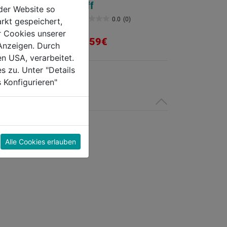
Griff
der Website so
0.0
(0)
0.0
(0)
rkt gespeichert,
0.0
r Cookies unserer
von
10,59€
Anzeigen. Durch
5
en USA, verarbeitet.
Sternen.
s zu. Unter "Details
 Konfigurieren"
Alle Cookies erlauben