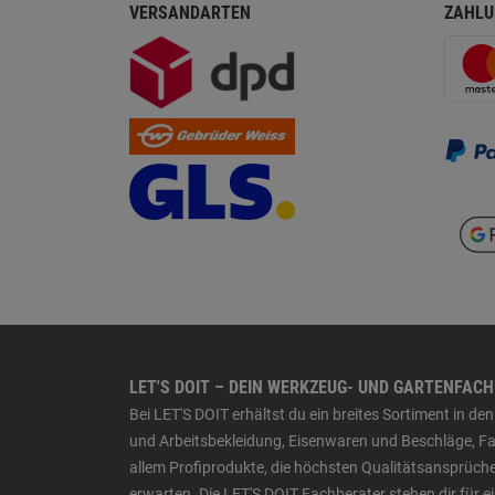
VERSANDARTEN
ZAHLU
LET'S DOIT – DEIN WERKZEUG- UND GARTENFAC
Bei LET'S DOIT erhältst du ein breites Sortiment in 
und Arbeitsbekleidung, Eisenwaren und Beschläge, Far
allem Profiprodukte, die höchsten Qualitätsansprüche
erwarten. Die LET'S DOIT Fachberater stehen dir für