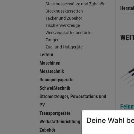
Stecknusseinsätze und Zubehör
Herste
Stecknusskassetten
Tacker und Zubehör
Tischlerwerkzeuge
Werkzeugkoffer bestückt
WEI
Zangen
Zug- und Hubgeräte
Leitern
Maschinen
Messtechnik
Reinigungsgeräte
Schweißtechnik
Stromerzeuger, Powerstations und
PV
Fein
Schra
Transportgeräte
Deine Wahl be
inkl.
Werkstatteinrichtung
Zubehör
0.0