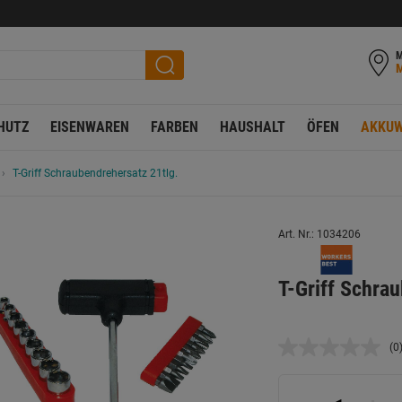
M
HUTZ
EISENWAREN
FARBEN
HAUSHALT
ÖFEN
AKKUW
T-Griff Schraubendrehersatz 21tlg.
Art. Nr.: 1034206
T-Griff Schra
(0
K
B
L
a