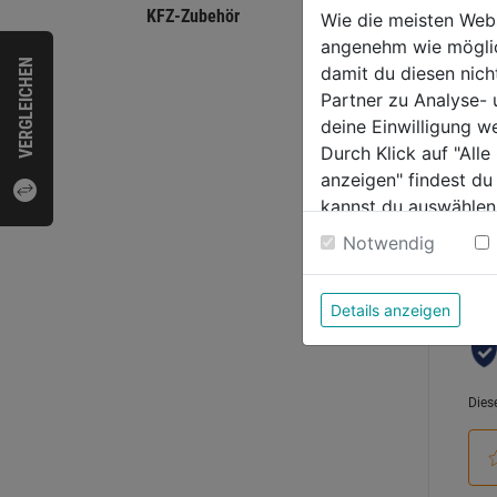
KFZ-Zubehör
Wie die meisten Web
von
9,99
angenehm wie möglich
5
VERGLEICHEN
damit du diesen nic
Sternen
Partner zu Analyse-
deine Einwilligung w
Durch Klick auf "All
anzeigen" findest du
kannst du auswählen
Bewer
Weitere Informatione
Notwendig
Details anzeigen