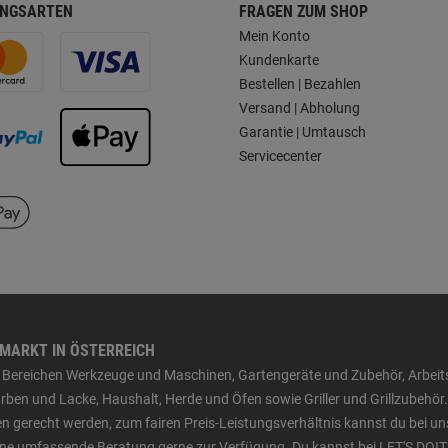
NGSARTEN
FRAGEN ZUM SHOP
Mein Konto
Kundenkarte
Bestellen | Bezahlen
Versand | Abholung
Garantie | Umtausch
Servicecenter
HMARKT IN ÖSTERREICH
den Bereichen Werkzeuge und Maschinen, Gartengeräte und Zubehör, Arbei
ben und Lacke, Haushalt, Herde und Öfen sowie Griller und Grillzubehör.
n gerecht werden, zum fairen Preis-Leistungsverhältnis kannst du bei un
 eine umfassende Beratung gerne zur Verfügung. Du kannst bei LET'S DOIT