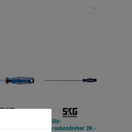
litz-
Schlitz-
endreher 2K.-
Schraubendreher 2K.-