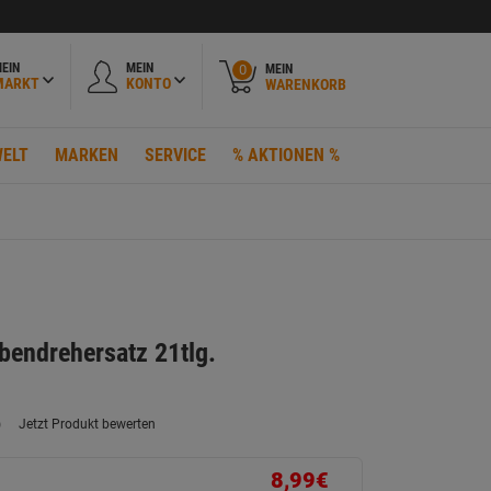
EIN
MEIN
MEIN
0
MARKT
KONTO
WARENKORB
ELT
MARKEN
SERVICE
% AKTIONEN %
ubendrehersatz 21tlg.
)
Jetzt Produkt bewerten
ein
eurteilungswert.
ink
8,99€
uf