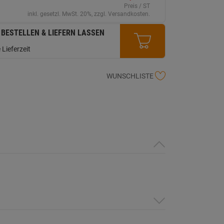
erselben
Preis / ST
ite.
inkl. gesetzl. MwSt. 20%, zzgl. Versandkosten.
 BESTELLEN & LIEFERN LASSEN
 Lieferzeit
WUNSCHLISTE