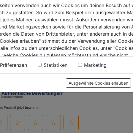
Griff PZ
seiten verwenden auch wir Cookies um deinen Besuch auf 
€
0.0
(0)
 zu gestalten. So wird zum Beispiel dein ausgewählter Ma
0.0
0.0
ht jedes Mal neu auswählen musst. Außerdem verwenden wi
.
von
von
9,99€
9,99€
 und Marketingzwecken sowie für die Personalisierung von 
5
5
erden die Daten von Drittanbieter, unter anderem auch in d
Sternen.
Sternen.
e Cookies erlauben" stimmst du der Verwendung aller Cookie
 alle Infos zu den unterschiedlichen Cookies, unter "Cookies
, welche Cookies du zulassen möchtest und welche nicht.
tung
n findest du in unserer
Datenschutzerklärung
.
Präferenzen
Statistiken
Marketing
Ausgewählte Cookies erlauben