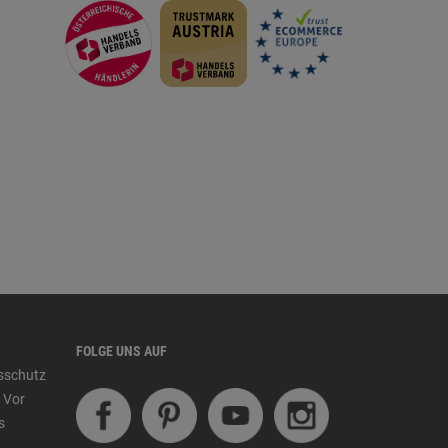
FOLGE UNS AUF
tsschutz
 Vor
s