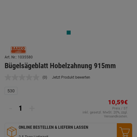
Art. Nr.: 1035580
Bügelsägeblatt Hobelzahnung 915mm
(0)
Jetzt Produkt bewerten
Kein
Beurteilungswert.
Link
530
auf
derselben
10,59€
Seite.
-
+
Preis / ST
inkl. gesetzl. MwSt. 20%, zzgl.
Versandkosten.
ONLINE BESTELLEN & LIEFERN LASSEN
2-5 Tage Lieferzeit