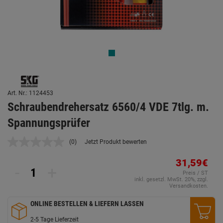
Art. Nr.: 1124453
Schraubendrehersatz 6560/4 VDE 7tlg. m.
Spannungsprüfer
(0)
Jetzt Produkt bewerten
Kein
Beurteilungswert.
Link
31,59€
-
+
auf
Preis / ST
derselben
inkl. gesetzl. MwSt. 20%, zzgl.
Seite.
Versandkosten.
ONLINE BESTELLEN & LIEFERN LASSEN
2-5 Tage Lieferzeit