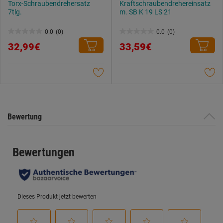
Torx-Schraubendrehersatz
Kraftschraubendrehereinsatz
7tlg.
m. SB K 19 LS 21
0.0
(0)
0.0
(0)
0.0
0.0
32,99€
33,59€
von
von
5
5
Sternen.
Sternen.
Bewertung