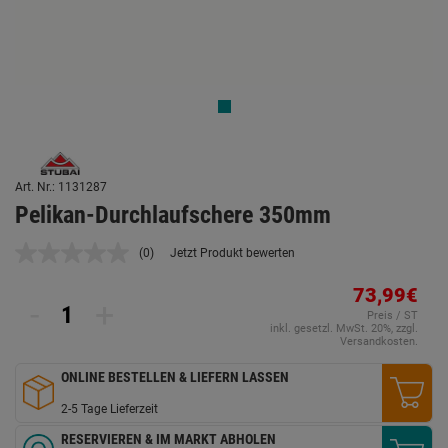
Art. Nr.: 1131287
Pelikan-Durchlaufschere 350mm
(0)
Jetzt Produkt bewerten
Kein
Beurteilungswert.
Link
73,99€
-
+
auf
Preis / ST
derselben
inkl. gesetzl. MwSt. 20%, zzgl.
Seite.
Versandkosten.
ONLINE BESTELLEN & LIEFERN LASSEN
2-5 Tage Lieferzeit
RESERVIEREN & IM MARKT ABHOLEN