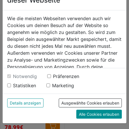
dieser Webseite
WEITERE PRODUKTE AUS DIESER
KATEGORIE
Wie die meisten Webseiten verwenden auch wir
Cookies um deinen Besuch auf der Website so
angenehm wie möglich zu gestalten. So wird zum
Beispiel dein ausgewählter Markt gespeichert, damit
du diesen nicht jedes Mal neu auswählen musst.
Außerdem verwenden wir Cookies unserer Partner
zu Analyse- und Marketingzwecken sowie für die
Personalisierung von Anzeigen. Durch deine
Einwilligung werden die Daten von Drittanbieter,
Notwendig
Präferenzen
unter anderem auch in den USA, verarbeitet.
Statistiken
Marketing
Durch Klick auf "Alle Cookies erlauben" stimmst du
der Verwendung aller Cookies zu. Unter "Details
anzeigen" findest du alle Infos zu den
Figuren- und Durchlaufschere
Details anzeigen
Ausgewählte Cookies erlauben
D27A 260mm
unterschiedlichen Cookies, unter "Cookies
Alle Cookies erlauben
Konfigurieren" kannst du auswählen, welche Cookies
0.0
(0)
du zulassen möchtest und welche nicht.
0.0
78,99€
Weitere Informationen findest du in unserer
von