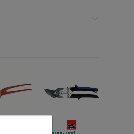
-
Figuren- und