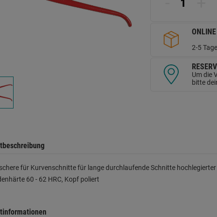
-
+
d
Se
ONLINE
2-5 Tage
RESERV
Um die V
bitte de
tbeschreibung
schere für Kurvenschnitte für lange durchlaufende Schnitte hochlegierter
enhärte 60 - 62 HRC, Kopf poliert
tinformationen