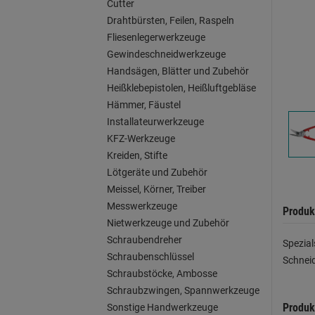
Cutter
Drahtbürsten, Feilen, Raspeln
Fliesenlegerwerkzeuge
Gewindeschneidwerkzeuge
Handsägen, Blätter und Zubehör
Heißklebepistolen, Heißluftgebläse
Hämmer, Fäustel
Installateurwerkzeuge
KFZ-Werkzeuge
Kreiden, Stifte
Lötgeräte und Zubehör
Meissel, Körner, Treiber
Messwerkzeuge
Produk
Nietwerkzeuge und Zubehör
Schraubendreher
Spezial
Schraubenschlüssel
Schneid
Schraubstöcke, Ambosse
Schraubzwingen, Spannwerkzeuge
Produk
Sonstige Handwerkzeuge