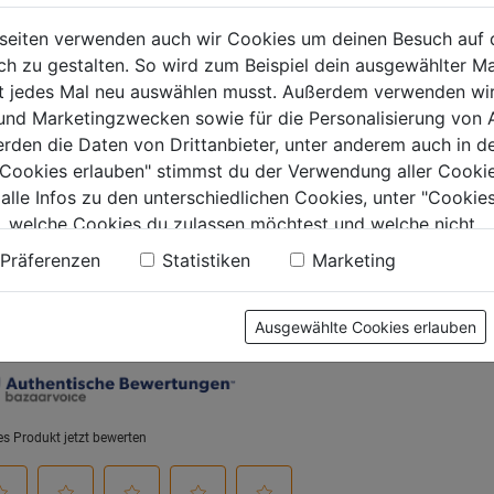
laufschere
D116 280mm
Durchla
seiten verwenden auch wir Cookies um deinen Besuch auf 
de 245mm
350mm
 zu gestalten. So wird zum Beispiel dein ausgewählter Ma
0.0
(0)
0.0
(0)
ht jedes Mal neu auswählen musst. Außerdem verwenden wi
0.0
0.0
 und Marketingzwecken sowie für die Personalisierung von 
von
von
9€
70,99€
73,99€
erden die Daten von Drittanbieter, unter anderem auch in d
5
5
e Cookies erlauben" stimmst du der Verwendung aller Cookie
.
Sternen.
Sternen.
 alle Infos zu den unterschiedlichen Cookies, unter "Cookies
, welche Cookies du zulassen möchtest und welche nicht.
n findest du in unserer
Datenschutzerklärung
.
Präferenzen
Statistiken
Marketing
tung
Ausgewählte Cookies erlauben