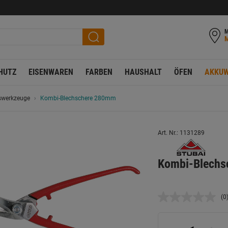
M
HUTZ
EISENWAREN
FARBEN
HAUSHALT
ÖFEN
AKKUW
swerkzeuge
Kombi-Blechschere 280mm
Art. Nr.: 1131289
Kombi-Blechs
(0
K
B
L
a