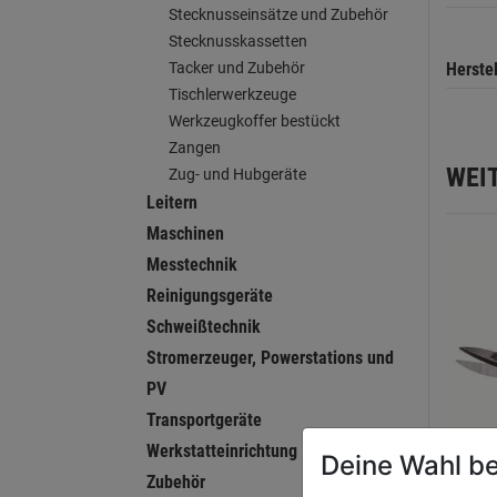
Stecknusseinsätze und Zubehör
Stecknusskassetten
Herste
Tacker und Zubehör
Tischlerwerkzeuge
Werkzeugkoffer bestückt
Zangen
WEI
Zug- und Hubgeräte
Leitern
Maschinen
Messtechnik
Reinigungsgeräte
Schweißtechnik
Stromerzeuger, Powerstations und
PV
Transportgeräte
Werkstatteinrichtung
Deine Wahl be
Zubehör
Mikro