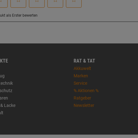
KTE
RAT & TAT
Akkuwelt
ug
Marken
technik
Service
sschutz
% Aktionen %
aren
Ratgeber
 & Lacke
Newsletter
lt