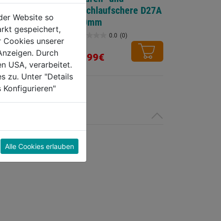
ufschere
Durchlaufschere D27A
der Website so
260mm
rkt gespeichert,
0.0
(0)
0.0
(0)
r Cookies unserer
0.0
Anzeigen. Durch
von
78,99€
en USA, verarbeitet.
5
s zu. Unter "Details
Sternen.
 Konfigurieren"
Alle Cookies erlauben