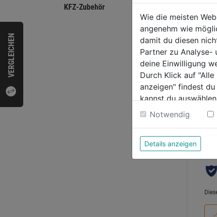
KFZ-Zubehör
Durch
Wie die meisten Web
gera
angenehm wie möglich
VERGLEICHEN
damit du diesen nic
0.0
Partner zu Analyse-
von
68,9
deine Einwilligung w
5
Durch Klick auf "All
Sternen
anzeigen" findest du
kannst du auswählen
Weitere Informatione
Notwendig
Bewer
Details anzeigen