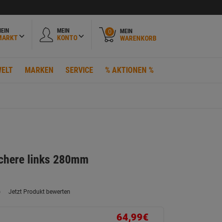
EIN
MEIN
MEIN
0
MARKT
KONTO
WARENKORB
ELT
MARKEN
SERVICE
% AKTIONEN %
chere links 280mm
)
Jetzt Produkt bewerten
ein
eurteilungswert.
ink
64,99€
uf