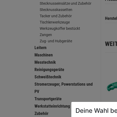
Stecknusseinsätze und Zubehör
Stecknusskassetten
Tacker und Zubehör
Herste
Tischlerwerkzeuge
Werkzeugkoffer bestückt
Zangen
Zug- und Hubgeräte
WEI
Leitern
Maschinen
Messtechnik
Reinigungsgeräte
Schweißtechnik
Stromerzeuger, Powerstations und
PV
Transportgeräte
Werkstatteinrichtung
Deine Wahl be
Zubehör