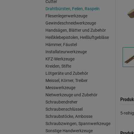
Cutter
Drahtbürsten, Feilen, Raspeln
Fliesenlegerwerkzeuge
Gewindeschneidwerkzeuge
Handsägen, Blätter und Zubehör
Heißklebepistolen, Heißluftgebläse
Hämmer, Fäustel
Installateurwerkzeuge
KFZ-Werkzeuge
Kreiden, Stifte
Lötgeräte und Zubehör
Meissel, Körner, Treiber
Messwerkzeuge
Nietwerkzeuge und Zubehör
Produk
Schraubendreher
Schraubenschlüssel
5-reihi
Schraubstöcke, Ambosse
Schraubzwingen, Spannwerkzeuge
Sonstige Handwerkzeuge
Produk