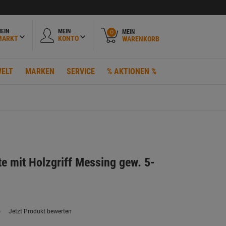
EIN
MEIN
MEIN
0
MARKT
KONTO
WARENKORB
ELT
MARKEN
SERVICE
% AKTIONEN %
te mit Holzgriff Messing gew. 5-
m
)
Jetzt Produkt bewerten
ein
eurteilungswert.