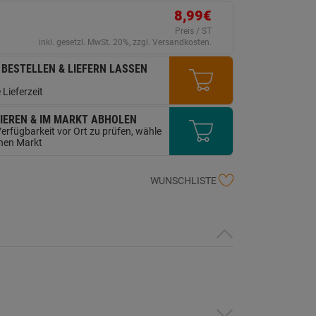
ink
8,99€
uf
erselben
Preis / ST
ite.
inkl. gesetzl. MwSt. 20%, zzgl. Versandkosten.
 BESTELLEN & LIEFERN LASSEN
 Lieferzeit
IEREN & IM MARKT ABHOLEN
erfügbarkeit vor Ort zu prüfen, wähle
inen Markt
WUNSCHLISTE