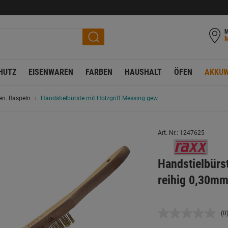
M
HUTZ
EISENWAREN
FARBEN
HAUSHALT
ÖFEN
AKKUW
len. Raspeln
Handstielbürste mit Holzgriff Messing gew.
Art. Nr.: 1247625
Handstielbürs
reihig 0,30m
(0
K
B