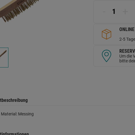
L
a
-
+
d
Se
ONLINE
2-5 Tage
RESERV
Um die V
bitte de
tbeschreibung
g Material: Messing
tinformationen