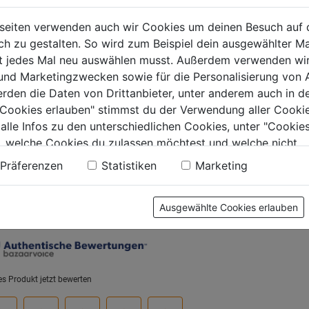
rsal-
Dreikant-Sägefeile m.
Kontaktf
tielbürste
Heft halbschlicht, SB
schlicht
seiten verwenden auch wir Cookies um deinen Besuch auf 
rei gew. 1-reihig
110mm 
 zu gestalten. So wird zum Beispiel dein ausgewählter Ma
mm
0.0
(0)
0.0
(0)
ht jedes Mal neu auswählen musst. Außerdem verwenden wi
0.0
0.0
 und Marketingzwecken sowie für die Personalisierung von 
von
von
€
11,59€
12,59€
erden die Daten von Drittanbieter, unter anderem auch in d
5
5
e Cookies erlauben" stimmst du der Verwendung aller Cookie
.
Sternen.
Sternen.
 alle Infos zu den unterschiedlichen Cookies, unter "Cookies
, welche Cookies du zulassen möchtest und welche nicht.
n findest du in unserer
Datenschutzerklärung
.
Präferenzen
Statistiken
Marketing
tung
Ausgewählte Cookies erlauben