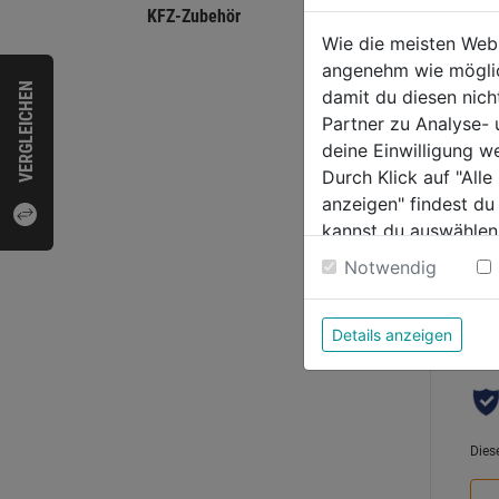
Unive
KFZ-Zubehör
Hands
Wie die meisten Web
rostf
angenehm wie möglich
0,30
VERGLEICHEN
damit du diesen nic
0.0
Partner zu Analyse-
von
9,79
deine Einwilligung w
5
Durch Klick auf "All
Sternen
anzeigen" findest du
kannst du auswählen
Weitere Informatione
Notwendig
Bewer
Details anzeigen