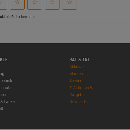
KTE
RAT & TAT
Akkuwelt
ug
Marken
technik
Service
sschutz
% Aktionen %
aren
Ratgeber
 & Lacke
Newsletter
lt