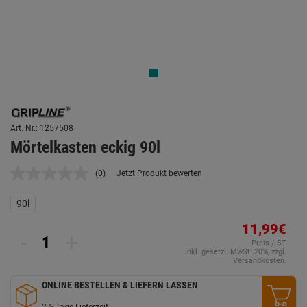
Art. Nr.: 1257508
Mörtelkasten eckig 90l
(0)
Jetzt Produkt bewerten
Kein
Beurteilungswert.
Link
90l
auf
derselben
11,99€
Seite.
-
+
Preis / ST
inkl. gesetzl. MwSt. 20%, zzgl.
Versandkosten.
ONLINE BESTELLEN & LIEFERN LASSEN
2-5 Tage Lieferzeit