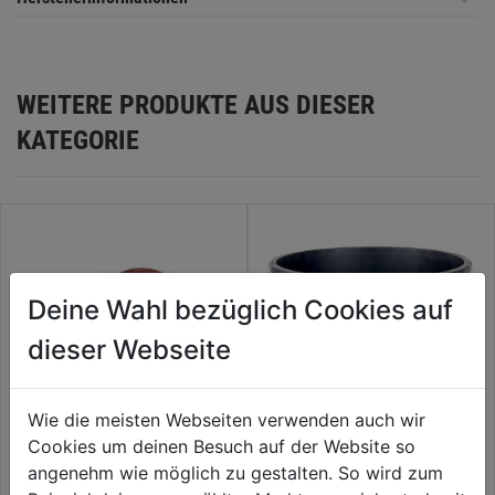
WEITERE PRODUKTE AUS DIESER
KATEGORIE
Deine Wahl bezüglich Cookies auf
dieser Webseite
Wie die meisten Webseiten verwenden auch wir
Cookies um deinen Besuch auf der Website so
Schlagschnurgerät Alu 30m m.
Mörtelkübel rund 90l DM 70cm
angenehm wie möglich zu gestalten. So wird zum
Aufrollkurbel