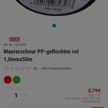
Art. Nr.: 1261525
Maurerschnur PP-geflochten rot
1,0mmx50m
(0)
Jetzt Produkt bewerten
Kein
Beurteilungswert.
Link
auf
derselben
Seite.
3,79€
-
+
Preis / ST
inkl. gesetzl. MwSt. 20%, zzgl.
Versandkosten.