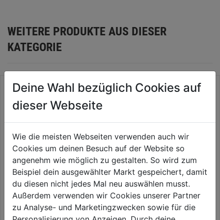
WEITERE PRODUKTE AUS DIESER
KATEGORIE
Deine Wahl bezüglich Cookies auf
dieser Webseite
Wie die meisten Webseiten verwenden auch wir
Cookies um deinen Besuch auf der Website so
angenehm wie möglich zu gestalten. So wird zum
Beispiel dein ausgewählter Markt gespeichert, damit
du diesen nicht jedes Mal neu auswählen musst.
Schiebetruhe-Ersatzgriff f.
Schiebetruhe-Ersatzgriff f.
Außerdem verwenden wir Cookies unserer Partner
Rundrohr
Ovalrohr
zu Analyse- und Marketingzwecken sowie für die
Personalisierung von Anzeigen. Durch deine
0.0
(0)
0.0
(0)