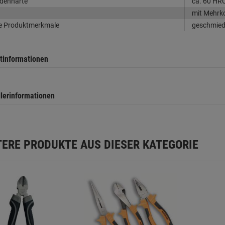
denhärte
ca. 60 HR
mit Mehrk
e Produktmerkmale
geschmiede
tinformationen
llerinformationen
TERE PRODUKTE AUS DIESER KATEGORIE