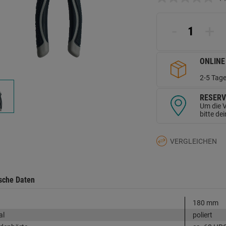
K
B
L
a
-
+
d
Se
ONLINE
2-5 Tage
RESERV
Um die V
bitte de
VERGLEICHEN
sche Daten
180 mm
al
poliert