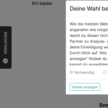
KFZ-Zubehör
Deine Wahl be
Wie die meisten Web
angenehm wie möglich
Seite
VERGLEICHEN
damit du diesen nic
160
Partner zu Analyse-
deine Einwilligung w
0.0
Durch Klick auf "All
von
14,9
anzeigen" findest du
5
kannst du auswählen
Sternen
Weitere Informatione
Notwendig
Details anzeigen
Bewer