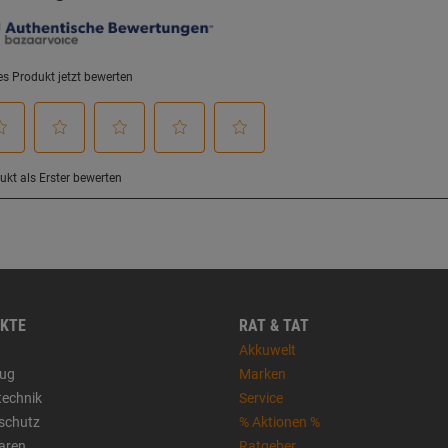
KTE
RAT & TAT
Akkuwelt
ug
Marken
technik
Service
sschutz
% Aktionen %
aren
Ratgeber