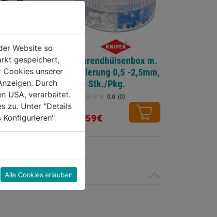
der Website so
rkt gespeichert,
eitenschneider
Aderendhülsenbox m.
r Cookies unserer
Isolierung 0,5 -2,5mm,
Anzeigen. Durch
400 Stk./Pkg.
en USA, verarbeitet.
0.0
(0)
0.0
(0)
0.0
s zu. Unter "Details
von
16,59€
 Konfigurieren"
5
Sternen.
Alle Cookies erlauben