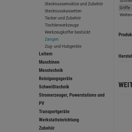
Schnei
Stecknusseinsätze und Zubehör
Griffe
Stecknusskassetten
Weiter
Tacker und Zubehör
Tischlerwerkzeuge
Werkzeugkoffer bestückt
Produk
Zangen
Zug- und Hubgeräte
Leitern
Herste
Maschinen
Messtechnik
Reinigungsgeräte
WEI
Schweißtechnik
Stromerzeuger, Powerstations und
PV
Transportgeräte
Werkstatteinrichtung
Zubehör