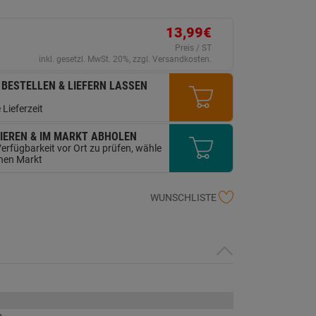
ein
eurteilungswert.
ink
13,99€
uf
erselben
Preis / ST
ite.
inkl. gesetzl. MwSt. 20%, zzgl. Versandkosten.
 BESTELLEN & LIEFERN LASSEN
 Lieferzeit
IEREN & IM MARKT ABHOLEN
erfügbarkeit vor Ort zu prüfen, wähle
inen Markt
WUNSCHLISTE