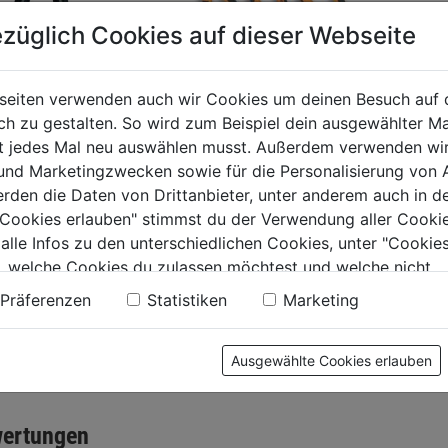
züglich Cookies auf dieser Webseite
seiten verwenden auch wir Cookies um deinen Besuch auf 
 zu gestalten. So wird zum Beispiel dein ausgewählter Ma
nschneider
Zangen-Set 3tlg.
Kraft-S
ht jedes Mal neu auswählen musst. Außerdem verwenden wi
mm
200mm
 und Marketingzwecken sowie für die Personalisierung von 
erden die Daten von Drittanbieter, unter anderem auch in d
0.0
(0)
0.0
(0)
0.0
0.0
e Cookies erlauben" stimmst du der Verwendung aller Cookie
von
von
9€
14,99€
15,99€
 alle Infos zu den unterschiedlichen Cookies, unter "Cookies
5
5
, welche Cookies du zulassen möchtest und welche nicht.
.
Sternen.
Sternen.
n findest du in unserer
Datenschutzerklärung
.
Präferenzen
Statistiken
Marketing
Ausgewählte Cookies erlauben
tung