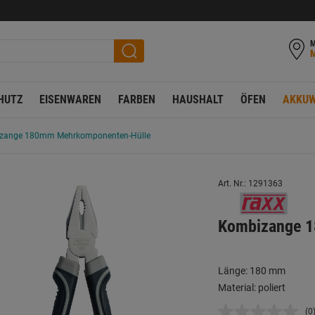
M
HUTZ
EISENWAREN
FARBEN
HAUSHALT
ÖFEN
AKKUW
zange 180mm Mehrkomponenten-Hülle
Art. Nr.: 1291363
Kombizange 
Länge: 180 mm
Material: poliert
(0