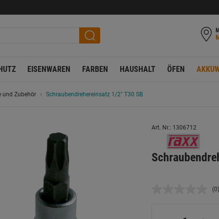
M
HUTZ
EISENWAREN
FARBEN
HAUSHALT
ÖFEN
AKKUW
e und Zubehör
Schraubendrehereinsatz 1/2" T30 SB
Art. Nr.: 1306712
Schraubendreh
(0
K
B
L
a