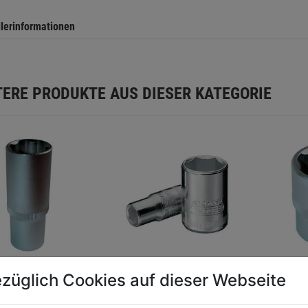
llerinformationen
TERE PRODUKTE AUS DIESER KATEGORIE
züglich Cookies auf dieser Webseite
schlüsseleinsatz
Steckschlüsseleinsatz
Stecksc
3/8" 17mm SB
5mm 1/4" SB
1/2" 2