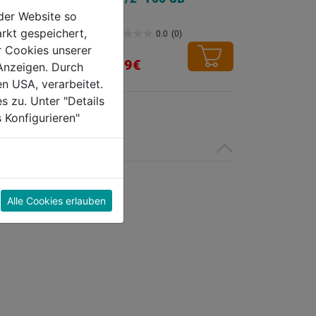
der Website so
rkt gespeichert,
0.0
(0)
0.0
(0)
0.0
r Cookies unserer
von
8,79€
Anzeigen. Durch
5
en USA, verarbeitet.
Sternen.
s zu. Unter "Details
 Konfigurieren"
Alle Cookies erlauben