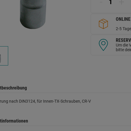
-
+
d
Se
ONLINE
2-5 Tage
RESERV
Um die V
bitte de
tbeschreibung
rung nach DIN3124, für Innen-TX-Schrauben, CR-V
tinformationen