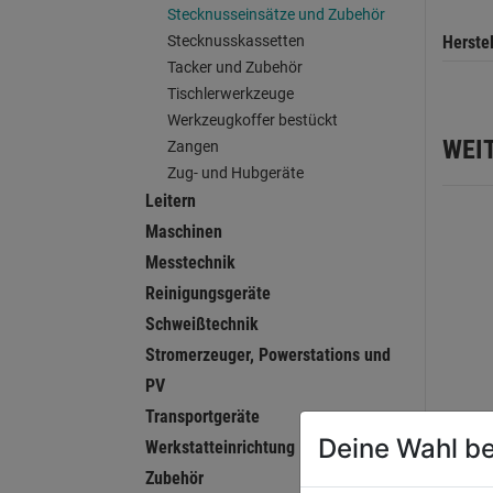
Stecknusseinsätze und Zubehör
Herste
Stecknusskassetten
Tacker und Zubehör
Tischlerwerkzeuge
Werkzeugkoffer bestückt
WEI
Zangen
Zug- und Hubgeräte
Leitern
Maschinen
Messtechnik
Reinigungsgeräte
Schweißtechnik
Stromerzeuger, Powerstations und
PV
Transportgeräte
Deine Wahl be
Werkstatteinrichtung
Steck
Zubehör
lang 