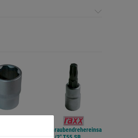
hlüsseleinsatz
Schraubendrehereinsa
2mm SB
tz 1/2" T55 SB