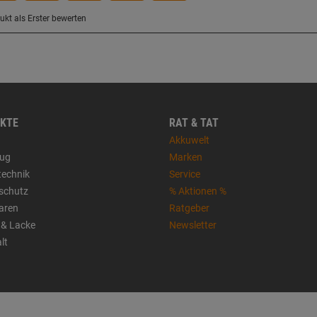
KTE
RAT & TAT
Akkuwelt
ug
Marken
technik
Service
sschutz
% Aktionen %
aren
Ratgeber
 & Lacke
Newsletter
lt