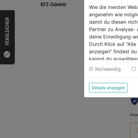
KFZ-Zubehör
Wie die meisten Web
angenehm wie möglich
0.0
VERGLEICHEN
damit du diesen nic
von
8,59
Partner zu Analyse-
5
deine Einwilligung w
Sternen
Durch Klick auf "All
anzeigen" findest du
kannst du auswählen
Bewer
Weitere Informatione
Notwendig
Details anzeigen