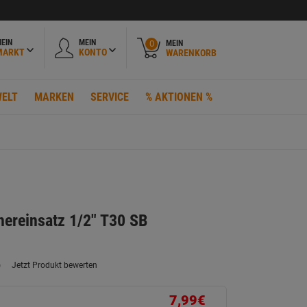
EIN
MEIN
MEIN
0
MARKT
KONTO
WARENKORB
ELT
MARKEN
SERVICE
% AKTIONEN %
ereinsatz 1/2" T30 SB
)
Jetzt Produkt bewerten
ein
eurteilungswert.
ink
7,99€
uf