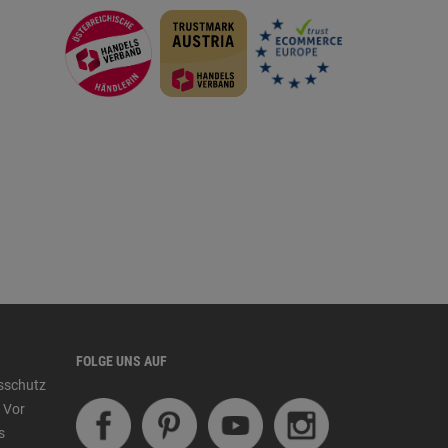
FOLGE UNS AUF
tsschutz
 Vor
s