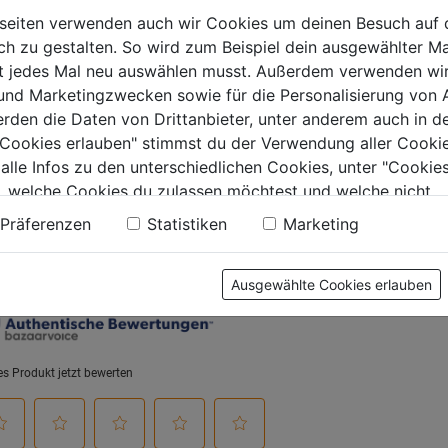
seiten verwenden auch wir Cookies um deinen Besuch auf 
 zu gestalten. So wird zum Beispiel dein ausgewählter Ma
0.0
(0)
0.0
(0)
0.0
0.0
ht jedes Mal neu auswählen musst. Außerdem verwenden wi
von
von
€
8,59€
8,79€
 und Marketingzwecken sowie für die Personalisierung von 
5
5
erden die Daten von Drittanbieter, unter anderem auch in d
.
Sternen.
Sternen.
e Cookies erlauben" stimmst du der Verwendung aller Cookie
 alle Infos zu den unterschiedlichen Cookies, unter "Cookies
, welche Cookies du zulassen möchtest und welche nicht.
tung
n findest du in unserer
Datenschutzerklärung
.
Präferenzen
Statistiken
Marketing
Ausgewählte Cookies erlauben