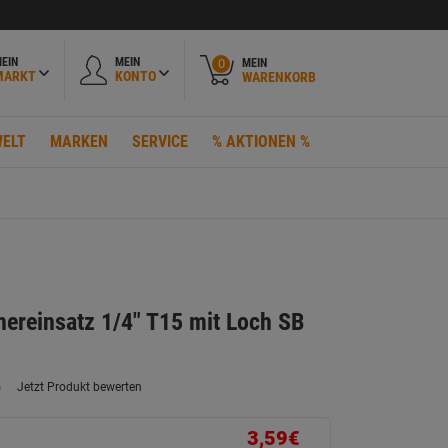
EIN
MEIN
MEIN
0
MARKT
KONTO
WARENKORB
ELT
MARKEN
SERVICE
% AKTIONEN %
ereinsatz 1/4" T15 mit Loch SB
)
Jetzt Produkt bewerten
ein
eurteilungswert.
ink
3,59€
uf