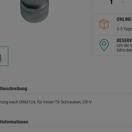
-
+
d
Se
ONLINE
2-5 Tage
RESERV
Um die V
bitte de
tbeschreibung
rung nach DIN3124, für Innen-TX-Schrauben, CR-V
tinformationen