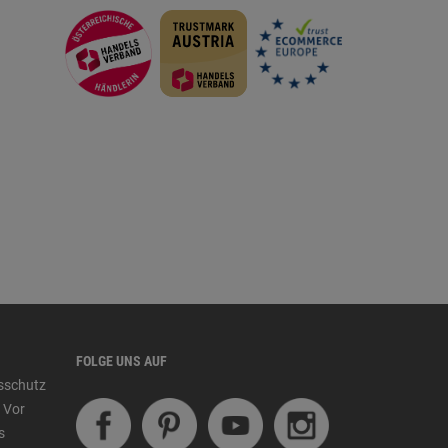
FOLGE UNS AUF
tsschutz
 Vor
s