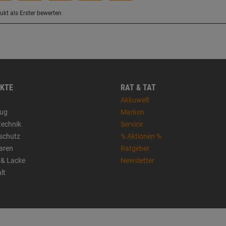
KTE
RAT & TAT
Akkuwelt
ug
Marken
technik
Service
sschutz
% Aktionen %
aren
Ratgeber
 & Lacke
Newsletter
lt