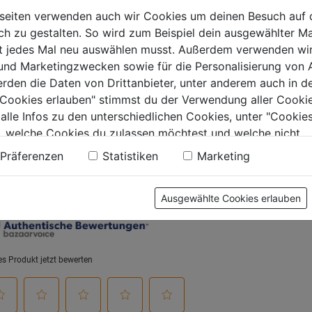
seiten verwenden auch wir Cookies um deinen Besuch auf 
 zu gestalten. So wird zum Beispiel dein ausgewählter Ma
0.0
(0)
0.0
(0)
0.0
0.0
ht jedes Mal neu auswählen musst. Außerdem verwenden wi
von
von
€
3,79€
3,99€
 und Marketingzwecken sowie für die Personalisierung von 
5
5
erden die Daten von Drittanbieter, unter anderem auch in d
.
Sternen.
Sternen.
e Cookies erlauben" stimmst du der Verwendung aller Cookie
 alle Infos zu den unterschiedlichen Cookies, unter "Cookies
, welche Cookies du zulassen möchtest und welche nicht.
tung
n findest du in unserer
Datenschutzerklärung
.
Präferenzen
Statistiken
Marketing
Ausgewählte Cookies erlauben