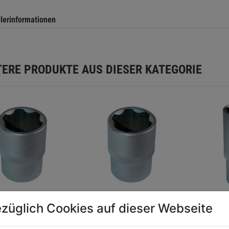
llerinformationen
TERE PRODUKTE AUS DIESER KATEGORIE
züglich Cookies auf dieser Webseite
schlüsseleinsatz
Steckschlüsseleinsatz
Stecksc
 13mm SB
1/4" 14mm SB
lang 1/