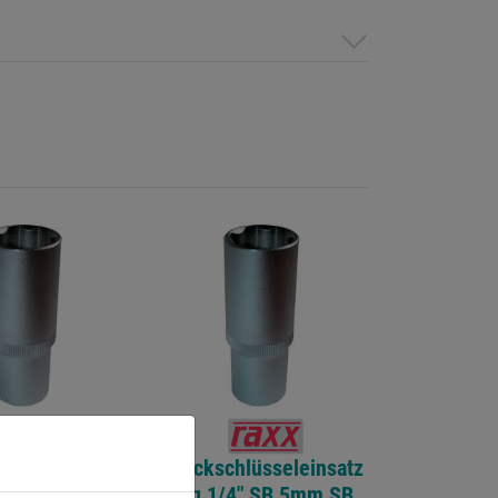
hlüsseleinsatz
Steckschlüsseleinsatz
4" SB 4mm SB
lang 1/4" SB 5mm SB