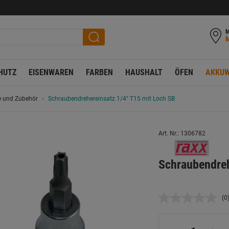
M
HUTZ
EISENWAREN
FARBEN
HAUSHALT
ÖFEN
AKKUW
e und Zubehör
Schraubendrehereinsatz 1/4" T15 mit Loch SB
Art. Nr.: 1306782
Schraubendreh
(0
K
B
L
a