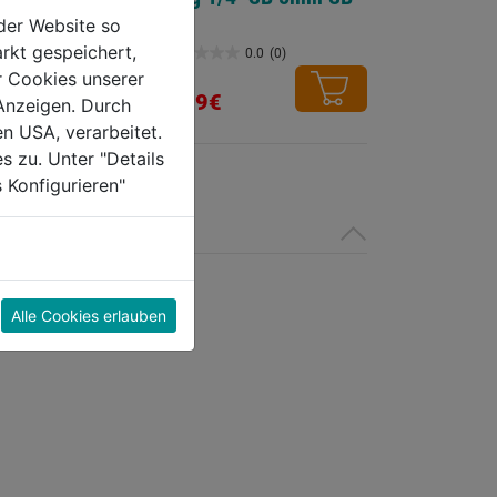
der Website so
rkt gespeichert,
0.0
(0)
0.0
(0)
0.0
r Cookies unserer
von
3,99€
Anzeigen. Durch
5
en USA, verarbeitet.
Sternen.
s zu. Unter "Details
 Konfigurieren"
Alle Cookies erlauben