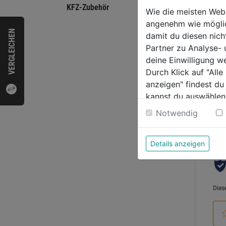
KFZ-Zubehör
Wie die meisten Web
angenehm wie möglich
0.0
VERGLEICHEN
damit du diesen nic
von
3,79
Partner zu Analyse-
5
deine Einwilligung w
Sternen
Durch Klick auf "All
anzeigen" findest du
kannst du auswählen
Bewer
Weitere Informatione
Notwendig
Details anzeigen