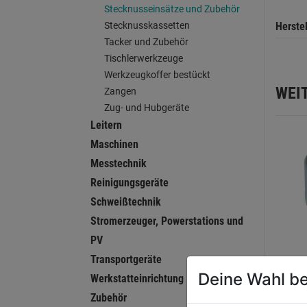
Stecknusseinsätze und Zubehör
Herste
Stecknusskassetten
Tacker und Zubehör
Tischlerwerkzeuge
Werkzeugkoffer bestückt
WEI
Zangen
Zug- und Hubgeräte
Leitern
Maschinen
Messtechnik
Reinigungsgeräte
Schweißtechnik
Stromerzeuger, Powerstations und
PV
Transportgeräte
Deine Wahl be
Werkstatteinrichtung
Steck
Zubehör
1/4"