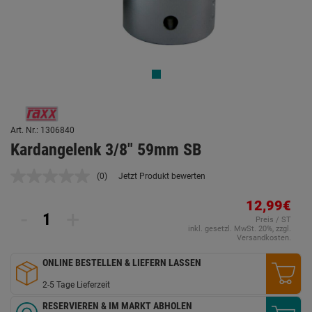
Art. Nr.: 1306840
Kardangelenk 3/8" 59mm SB
(0)
Jetzt Produkt bewerten
Kein
Beurteilungswert.
Link
12,99€
-
+
auf
Preis / ST
derselben
inkl. gesetzl. MwSt. 20%, zzgl.
Seite.
Versandkosten.
ONLINE BESTELLEN & LIEFERN LASSEN
2-5 Tage Lieferzeit
RESERVIEREN & IM MARKT ABHOLEN