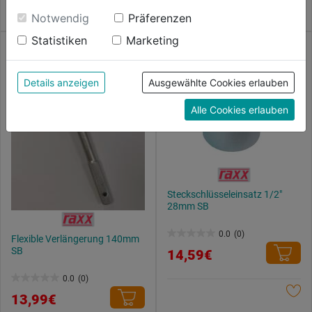
Einwilligung werden die Daten von Drittanbieter,
Sternen.
Sternen.
Notwendig
Präferenzen
unter anderem auch in den USA, verarbeitet.
Statistiken
Marketing
Durch Klick auf "Alle Cookies erlauben" stimmst du
der Verwendung aller Cookies zu. Unter "Details
anzeigen" findest du alle Infos zu den
Details anzeigen
Ausgewählte Cookies erlauben
unterschiedlichen Cookies, unter "Cookies
Alle Cookies erlauben
Konfigurieren" kannst du auswählen, welche Cookies
du zulassen möchtest und welche nicht.
Weitere Informationen findest du in unserer
Datenschutzerklärung
.
Steckschlüsseleinsatz 1/2"
28mm SB
0.0
(0)
Flexible Verlängerung 140mm
0.0
SB
14,59€
von
5
0.0
(0)
0.0
Sternen.
13,99€
von