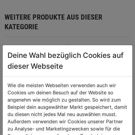
WEITERE PRODUKTE AUS DIESER
KATEGORIE
Deine Wahl bezüglich Cookies auf
dieser Webseite
Wie die meisten Webseiten verwenden auch wir
Cookies um deinen Besuch auf der Website so
angenehm wie möglich zu gestalten. So wird zum
Beispiel dein ausgewählter Markt gespeichert, damit
du diesen nicht jedes Mal neu auswählen musst.
Wasserwaage REDSTICK
Abziehlatte ALTK T-Kardätsche
Compact 60cm
Außerdem verwenden wir Cookies unserer Partner
zu Analyse- und Marketingzwecken sowie für die
0.0
(0)
0.0
(0)
0.0
0.0