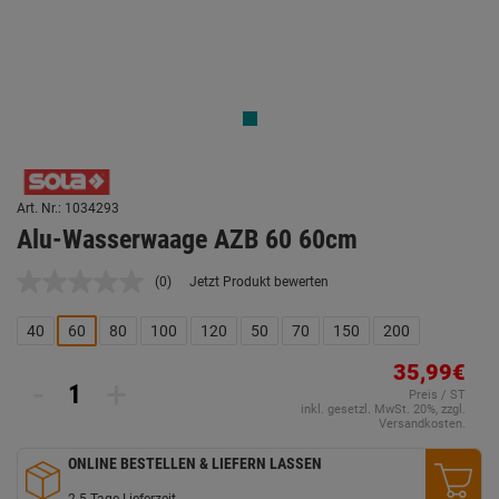
Art. Nr.: 1034293
Alu-Wasserwaage AZB 60 60cm
(0)
Jetzt Produkt bewerten
Kein
Beurteilungswert.
Link
40
60
80
100
120
50
70
150
200
auf
derselben
35,99€
Seite.
-
+
Preis / ST
inkl. gesetzl. MwSt. 20%, zzgl.
Versandkosten.
ONLINE BESTELLEN & LIEFERN LASSEN
2-5 Tage Lieferzeit