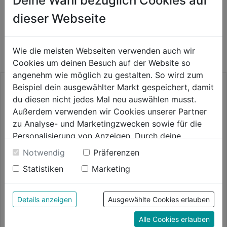
Deine Wahl bezüglich Cookies auf
dieser Webseite
WEITERE PRODUKTE AUS DIESER
KATEGORIE
Wie die meisten Webseiten verwenden auch wir
Cookies um deinen Besuch auf der Website so
angenehm wie möglich zu gestalten. So wird zum
Beispiel dein ausgewählter Markt gespeichert, damit
du diesen nicht jedes Mal neu auswählen musst.
Außerdem verwenden wir Cookies unserer Partner
zu Analyse- und Marketingzwecken sowie für die
Personalisierung von Anzeigen. Durch deine
Einwilligung werden die Daten von Drittanbieter,
Notwendig
Präferenzen
unter anderem auch in den USA, verarbeitet.
Statistiken
Marketing
Durch Klick auf "Alle Cookies erlauben" stimmst du
der Verwendung aller Cookies zu. Unter "Details
anzeigen" findest du alle Infos zu den
Details anzeigen
Ausgewählte Cookies erlauben
unterschiedlichen Cookies, unter "Cookies
Alle Cookies erlauben
Konfigurieren" kannst du auswählen, welche Cookies
Stahlwinde 5t TÜV-GS geprüft
Stahlwinde 10t TÜV-GS