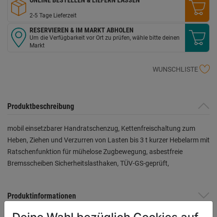
2-5 Tage Lieferzeit
RESERVIEREN & IM MARKT ABHOLEN
Um die Verfügbarkeit vor Ort zu prüfen, wähle bitte deinen
Markt
WUNSCHLISTE
Produktbeschreibung
mobil einsetzbarer Handratschenzug, Kettenfreischaltung zum
Heben, Ziehen und Verzurren von Lasten bis 3 t kurzer Hebelarm mit
Ratschenfunktion für mühelose Zugbewegung, asbestfreie
Bremsscheiben Sicherheitslasthaken, TÜV-GS-geprüft,
Produktinformationen