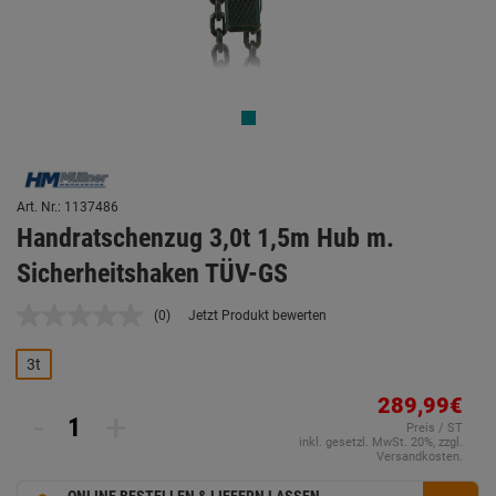
Art. Nr.: 1137486
Handratschenzug 3,0t 1,5m Hub m.
Sicherheitshaken TÜV-GS
(0)
Jetzt Produkt bewerten
Kein
Beurteilungswert.
Link
3t
auf
derselben
289,99€
Seite.
-
+
Preis / ST
inkl. gesetzl. MwSt. 20%, zzgl.
Versandkosten.
ONLINE BESTELLEN & LIEFERN LASSEN