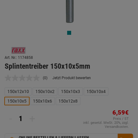
Art. Nr.: 1174858
Splintentreiber 150x10x5mm
(0)
Jetzt Produkt bewerten
Kein
Beurteilungswert.
Link
150x12x10
150x10x2
150x10x3
150x10x4
auf
derselben
150x10x5
150x10x6
150x12x8
Seite.
6,59€
-
+
Preis / ST
inkl. gesetzl. MwSt. 20%, zzgl.
Versandkosten.
ONLINE BESTELLEN & LIEFERN LASSEN