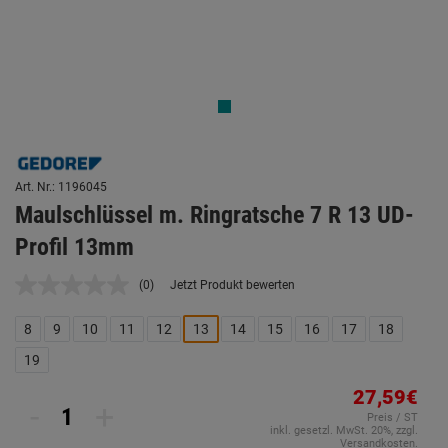
Art. Nr.: 1196045
Maulschlüssel m. Ringratsche 7 R 13 UD-
Profil 13mm
(0)
Jetzt Produkt bewerten
Kein
Beurteilungswert.
Link
8
9
10
11
12
13
14
15
16
17
18
auf
derselben
19
Seite.
27,59€
-
+
Preis / ST
inkl. gesetzl. MwSt. 20%, zzgl.
Versandkosten.