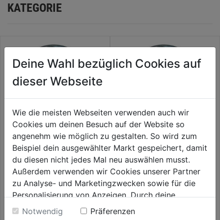
KATEGORIE
Deine Wahl bezüglich Cookies auf
dieser Webseite
Wie die meisten Webseiten verwenden auch wir
Cookies um deinen Besuch auf der Website so
angenehm wie möglich zu gestalten. So wird zum
Beispiel dein ausgewählter Markt gespeichert, damit
Steckschlüsseleinsatz 1/4"
Steckschlüsseleinsatz 1/4"
du diesen nicht jedes Mal neu auswählen musst.
13mm SB
14mm SB
Außerdem verwenden wir Cookies unserer Partner
0.0
(0)
0.0
(0)
zu Analyse- und Marketingzwecken sowie für die
0.0
0.0
3,79€
3,79€
Personalisierung von Anzeigen. Durch deine
von
von
Einwilligung werden die Daten von Drittanbieter,
5
5
Notwendig
Präferenzen
unter anderem auch in den USA, verarbeitet.
Sternen.
Sternen.