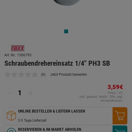
Art. Nr.: 1306793
Schraubendrehereinsatz 1/4" PH3 SB
(0)
Jetzt Produkt bewerten
Kein
Beurteilungswert.
Link
3,59€
-
+
auf
Preis / ST
derselben
inkl. gesetzl. MwSt. 20%, zzgl.
Seite.
Versandkosten.
ONLINE BESTELLEN & LIEFERN LASSEN
2-5 Tage Lieferzeit
RESERVIEREN & IM MARKT ABHOLEN