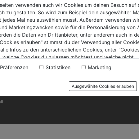
seiten verwenden auch wir Cookies um deinen Besuch auf 
 zu gestalten. So wird zum Beispiel dein ausgewählter Ma
ht jedes Mal neu auswählen musst. Außerdem verwenden wi
 und Marketingzwecken sowie für die Personalisierung von 
erden die Daten von Drittanbieter, unter anderem auch in d
e Cookies erlauben" stimmst du der Verwendung aller Cookie
 alle Infos zu den unterschiedlichen Cookies, unter "Cookies
KTE
RAT & TAT
, welche Cookies du zulassen möchtest und welche nicht.
Akkuwelt
n findest du in unserer
Datenschutzerklärung
.
ug
Marken
Präferenzen
Statistiken
Marketing
technik
Service
sschutz
% Aktionen %
Ausgewählte Cookies erlauben
aren
Ratgeber
 & Lacke
Newsletter
lt