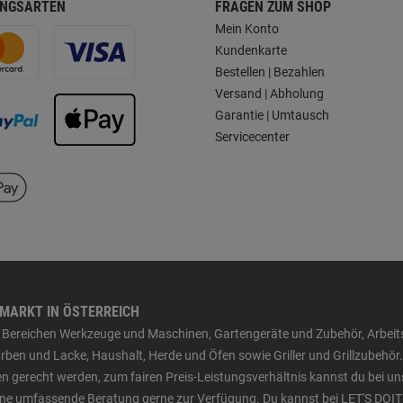
NGSARTEN
FRAGEN ZUM SHOP
Mein Konto
Kundenkarte
Bestellen | Bezahlen
Versand | Abholung
Garantie | Umtausch
Servicecenter
HMARKT IN ÖSTERREICH
den Bereichen Werkzeuge und Maschinen, Gartengeräte und Zubehör, Arbei
ben und Lacke, Haushalt, Herde und Öfen sowie Griller und Grillzubehör.
n gerecht werden, zum fairen Preis-Leistungsverhältnis kannst du bei un
 eine umfassende Beratung gerne zur Verfügung. Du kannst bei LET'S DOIT