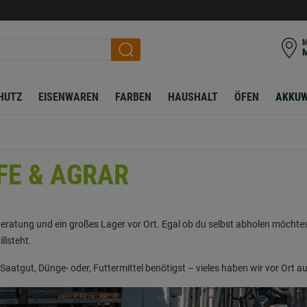
M
HUTZ
EISENWAREN
FARBEN
HAUSHALT
ÖFEN
AKKUW
FE & AGRAR
atung und ein großes Lager vor Ort. Egal ob du selbst abholen möchtest o
llsteht.
Saatgut, Dünge- oder, Futtermittel benötigst – vieles haben wir vor Ort au