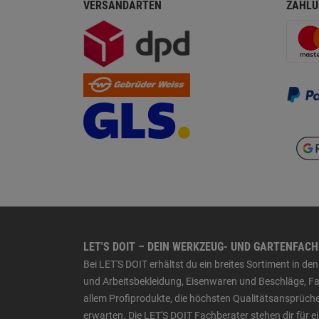
VERSANDARTEN
ZAHLU
LET'S DOIT – DEIN WERKZEUG- UND GARTENFAC
Bei LET'S DOIT erhältst du ein breites Sortiment in 
und Arbeitsbekleidung, Eisenwaren und Beschläge, Far
allem Profiprodukte, die höchsten Qualitätsansprüche
erwarten. Die LET'S DOIT Fachberater stehen dir für