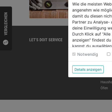
Wie die meisten Web
angenehm wie möglich
VERGLEICHEN
damit du diesen nic
Partner zu Analyse-
deine Einwilligung w
Durch Klick auf "All
LET'S DOIT SERVICE
anzeigen" findest du
PRODU
kannst du auswählen
Home
Weitere Informatione
Werkze
Notwendig
Garten
Arbeit
Details anzeigen
Eisenw
Farben
Hausha
Öfen