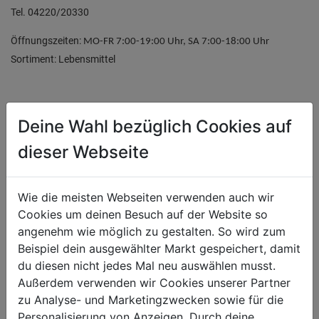
Tel. 04220/20330
Öffnungszeiten:
MO-FR 7:00-19:00 Uhr, SA 7:00-18:00 Uhr
Sortiment: Lebensmittel
ZADRUGA Eberndorf
Deine Wahl bezüglich Cookies auf
dieser Webseite
Bahnstraße 57
9141 Eberndorf
Tel. 04236/2557
Wie die meisten Webseiten verwenden auch wir
Cookies um deinen Besuch auf der Website so
Öffnungszeiten:
MO-FR 7:30-18:00 Uhr, SA 7:30-13:00 Uhr
angenehm wie möglich zu gestalten. So wird zum
ZADRUGA Café:
MO-FR 06:30-20:30 Uhr
Beispiel dein ausgewählter Markt gespeichert, damit
Sortiment: Baumarkt, Baustoffe, Agrar, Getränke
du diesen nicht jedes Mal neu auswählen musst.
Außerdem verwenden wir Cookies unserer Partner
zu Analyse- und Marketingzwecken sowie für die
Personalisierung von Anzeigen. Durch deine
ZADRUGA Globasnitz