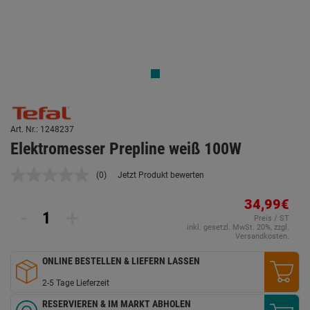
Art. Nr.: 1248237
Elektromesser Prepline weiß 100W
(0)
Jetzt Produkt bewerten
Kein
Beurteilungswert.
Link
34,99€
-
+
auf
Preis / ST
derselben
inkl. gesetzl. MwSt. 20%, zzgl.
Seite.
Versandkosten.
ONLINE BESTELLEN & LIEFERN LASSEN
2-5 Tage Lieferzeit
RESERVIEREN & IM MARKT ABHOLEN