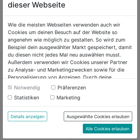
dieser Webseite
WEITERE PRODUKTE AUS DIESER
Wie die meisten Webseiten verwenden auch wir
Cookies um deinen Besuch auf der Website so
KATEGORIE
angenehm wie möglich zu gestalten. So wird zum
Beispiel dein ausgewählter Markt gespeichert, damit
du diesen nicht jedes Mal neu auswählen musst.
Außerdem verwenden wir Cookies unserer Partner
zu Analyse- und Marketingzwecken sowie für die
Personalisierung von Anzeigen. Durch deine
Einwilligung werden die Daten von Drittanbieter,
Notwendig
Präferenzen
unter anderem auch in den USA, verarbeitet.
Statistiken
Marketing
Durch Klick auf "Alle Cookies erlauben" stimmst du
der Verwendung aller Cookies zu. Unter "Details
anzeigen" findest du alle Infos zu den
Details anzeigen
Ausgewählte Cookies erlauben
unterschiedlichen Cookies, unter "Cookies
Elektromesser KN650
Alle Cookies erlauben
Konfigurieren" kannst du auswählen, welche Cookies
du zulassen möchtest und welche nicht.