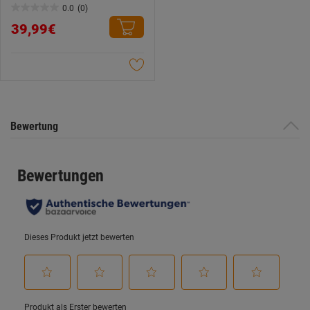
0.0
(0)
Weitere Informationen findest du in unserer
0.0
Datenschutzerklärung
.
39,99€
von
5
Sternen.
Bewertung