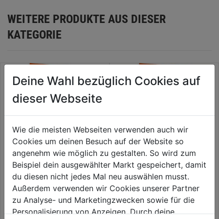
WEITERE PRODUKTE AUS DIESER
KATEGORIE
Deine Wahl bezüglich Cookies auf
dieser Webseite
Wie die meisten Webseiten verwenden auch wir
Cookies um deinen Besuch auf der Website so
angenehm wie möglich zu gestalten. So wird zum
Beispiel dein ausgewählter Markt gespeichert, damit
du diesen nicht jedes Mal neu auswählen musst.
Refill Strips ELASTIC EasyAid
Refill Fingerkuppenpflaster
19x72mm
ELASTIC EasyAid
Außerdem verwenden wir Cookies unserer Partner
zu Analyse- und Marketingzwecken sowie für die
0.0
(0)
0.0
(0)
0.0
0.0
Personalisierung von Anzeigen. Durch deine