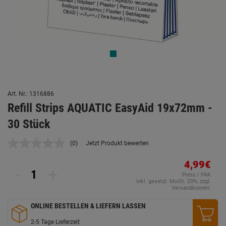
Art. Nr.: 1316886
Refill Strips AQUATIC EasyAid 19x72mm -
30 Stück
(0)
Jetzt Produkt bewerten
Kein
Beurteilungswert.
Link
4,99€
-
+
auf
Preis / PAK
derselben
inkl. gesetzl. MwSt. 20%, zzgl.
Seite.
Versandkosten.
ONLINE BESTELLEN & LIEFERN LASSEN
2-5 Tage Lieferzeit