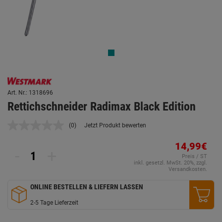
Art. Nr.: 1318696
Rettichschneider Radimax Black Edition
(0)
Jetzt Produkt bewerten
Kein
Beurteilungswert.
Link
14,99€
-
+
auf
Preis / ST
derselben
inkl. gesetzl. MwSt. 20%, zzgl.
Seite.
Versandkosten.
ONLINE BESTELLEN & LIEFERN LASSEN
2-5 Tage Lieferzeit