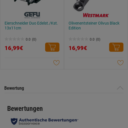
Eierschneider Duo Edelst./Kst.
Olivenentsteiner Olivus Black
13x11cm
Edition
0.0
(0)
0.0
(0)
0.0
0.0
16,99€
16,99€
von
von
5
5
Sternen.
Sternen.
Bewertung