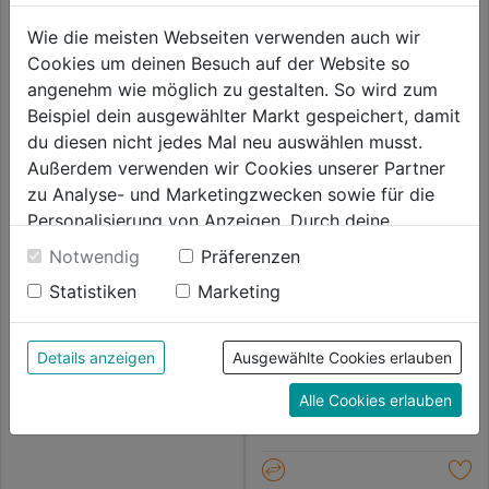
Wie die meisten Webseiten verwenden auch wir
Cookies um deinen Besuch auf der Website so
angenehm wie möglich zu gestalten. So wird zum
Beispiel dein ausgewählter Markt gespeichert, damit
du diesen nicht jedes Mal neu auswählen musst.
Außerdem verwenden wir Cookies unserer Partner
zu Analyse- und Marketingzwecken sowie für die
Personalisierung von Anzeigen. Durch deine
Weste Icon 113161
Einwilligung werden die Daten von Drittanbieter,
Notwendig
Präferenzen
unter anderem auch in den USA, verarbeitet.
Statistiken
Marketing
Durch Klick auf "Alle Cookies erlauben" stimmst du
0.0
(0)
Strickjacke m. Softshell grau
0.0
melange/schwarz
der Verwendung aller Cookies zu. Unter "Details
114,99€
von
anzeigen" findest du alle Infos zu den
Details anzeigen
Ausgewählte Cookies erlauben
5
0.0
(0)
0.0
unterschiedlichen Cookies, unter "Cookies
Sternen.
119,99€
Alle Cookies erlauben
von
Konfigurieren" kannst du auswählen, welche Cookies
5
du zulassen möchtest und welche nicht.
Sternen.
Weitere Informationen findest du in unserer
Datenschutzerklärung
.