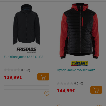
Funktionsjacke 4882 GLPS
Hybrid Jacke rot/schwarz
0.0
(0)
0.0
139,99€
von
0.0
(0)
5
0.0
144,99€
Sternen.
von
5
Sternen.