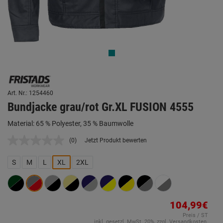
Art. Nr.: 1254460
Bundjacke grau/rot Gr.XL FUSION 4555
Material: 65 % Polyester, 35 % Baumwolle
(0)
Jetzt Produkt bewerten
Kein
Beurteilungswert.
Link
S
M
L
XL
2XL
auf
derselben
Seite.
104,99€
Preis / ST
inkl. gesetzl. MwSt. 20%, zzgl. Versandkosten.