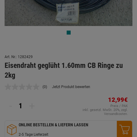
Art. Nr.: 1282429
Eisendraht geglüht 1.60mm CB Ringe zu
2kg
(0)
Jetzt Produkt bewerten
Kein
Beurteilungswert.
Link
12,99€
-
+
auf
Preis / PAK
derselben
inkl. gesetzl. MwSt. 20%, zzgl.
Seite.
Versandkosten.
ONLINE BESTELLEN & LIEFERN LASSEN
2-5 Tage Lieferzeit