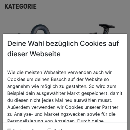
KATEGORIE
Deine Wahl bezüglich Cookies auf
dieser Webseite
Wie die meisten Webseiten verwenden auch wir
Cookies um deinen Besuch auf der Website so
angenehm wie möglich zu gestalten. So wird zum
Schlaufen verzinkt
Dachpappstifte-P-verzinkt
Beispiel dein ausgewählter Markt gespeichert, damit
du diesen nicht jedes Mal neu auswählen musst.
Außerdem verwenden wir Cookies unserer Partner
0.0
(0)
0.0
(0)
0.0
0.0
zu Analyse- und Marketingzwecken sowie für die
17,99€
17,99€
von
von
Personalisierung von Anzeigen. Durch deine
5
5
Einwilligung werden die Daten von Drittanbieter,