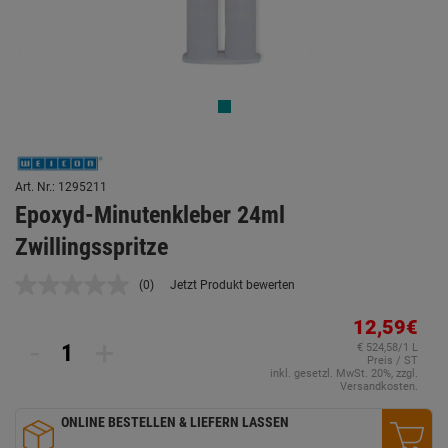
Art. Nr.: 1295211
Epoxyd-Minutenkleber 24ml
Zwillingsspritze
(0)
Jetzt Produkt bewerten
Kein
Beurteilungswert.
Link
12,59€
auf
-
+
€ 524,58/1 L
derselben
Preis / ST
Seite.
inkl. gesetzl. MwSt. 20%, zzgl.
Versandkosten.
ONLINE BESTELLEN & LIEFERN LASSEN