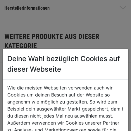
Herstellerinformationen
WEITERE PRODUKTE AUS DIESER
KATEGORIE
Deine Wahl bezüglich Cookies auf
dieser Webseite
Wie die meisten Webseiten verwenden auch wir
Cookies um deinen Besuch auf der Website so
angenehm wie möglich zu gestalten. So wird zum
Beispiel dein ausgewählter Markt gespeichert, damit
du diesen nicht jedes Mal neu auswählen musst.
Außerdem verwenden wir Cookies unserer Partner
zu Analyse- und Marketingzwecken sowie für die
Flüssig-Mailfix weiß 20g
Schraubensicherung 10ml