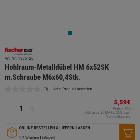
Art. Nr.: 1305126
Hohlraum-Metalldübel HM 6x52SK
m.Schraube M6x60,4Stk.
(0)
Jetzt Produkt bewerten
Kein
Beurteilungswert.
Link
5,59€
-
+
auf
Preis / PAK
derselben
inkl. gesetzl. MwSt. 20%, zzgl.
Seite.
Versandkosten.
ONLINE BESTELLEN & LIEFERN LASSEN
1-2 Wochen Lieferzeit