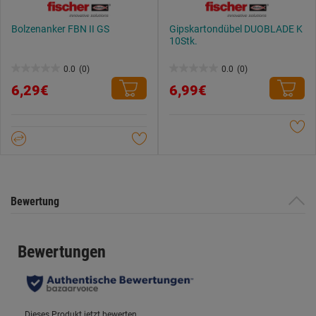
Bolzenanker FBN II GS
Gipskartondübel DUOBLADE K
10Stk.
0.0
(0)
0.0
(0)
0.0
0.0
6,29€
6,99€
von
von
5
5
Sternen.
Sternen.
Bewertung