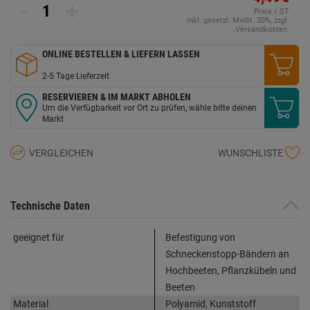
-
+
auf
Preis / ST
derselben
inkl. gesetzl. MwSt. 20%, zzgl.
Seite.
Versandkosten.
ONLINE BESTELLEN & LIEFERN LASSEN
2-5 Tage Lieferzeit
RESERVIEREN & IM MARKT ABHOLEN
Um die Verfügbarkeit vor Ort zu prüfen, wähle bitte deinen
Markt
VERGLEICHEN
WUNSCHLISTE
Technische Daten
geeignet für
Befestigung von
Schneckenstopp-Bändern an
Hochbeeten, Pflanzkübeln und
Beeten
Material
Polyamid, Kunststoff