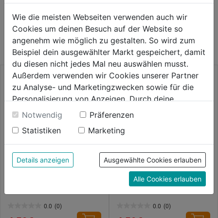
Wie die meisten Webseiten verwenden auch wir
WEITERE PRODUKTE AUS DIESER
Cookies um deinen Besuch auf der Website so
KATEGORIE
angenehm wie möglich zu gestalten. So wird zum
Beispiel dein ausgewählter Markt gespeichert, damit
du diesen nicht jedes Mal neu auswählen musst.
Außerdem verwenden wir Cookies unserer Partner
zu Analyse- und Marketingzwecken sowie für die
Personalisierung von Anzeigen. Durch deine
Einwilligung werden die Daten von Drittanbieter,
Notwendig
Präferenzen
unter anderem auch in den USA, verarbeitet.
Statistiken
Marketing
Durch Klick auf "Alle Cookies erlauben" stimmst du
der Verwendung aller Cookies zu. Unter "Details
anzeigen" findest du alle Infos zu den
Details anzeigen
Ausgewählte Cookies erlauben
unterschiedlichen Cookies, unter "Cookies
Schlüsselkennr.rund färbig
Schlüsselkennr.eckig färbig
Alle Cookies erlauben
Konfigurieren" kannst du auswählen, welche Cookies
Kunststoff,5Stk.
Kunststoff,5Stk.
du zulassen möchtest und welche nicht.
Weitere Informationen findest du in unserer
0.0
(0)
0.0
(0)
0.0
0.0
Datenschutzerklärung
.