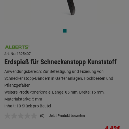
Art. Nr.: 1325407
Erdspieß für Schneckenstopp Kunststoff
Anwendungsbereich: Zur Befestigung und Fixierung von
Schneckenstopp-Bändern in Gartenanlagen, Hochbeeten und
Pflanzgefäßen
Weitere Produktmerkmale: Länge: 85 mm, Breite: 15 mm,
Materialstärke: 5 mm
Inhalt: 10 Stück pro Beutel
(0)
Jetzt Produkt bewerten
Kein
Beurteilungswert.
Link
4,49€