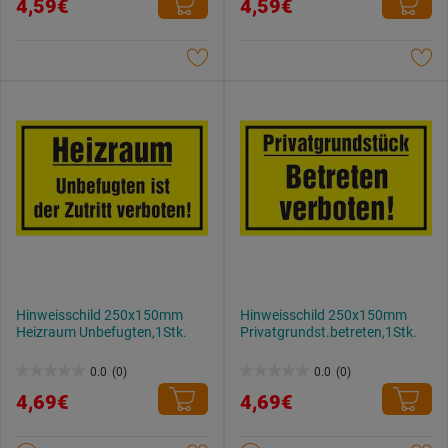
4,59€
4,59€
von
von
5
5
Sternen.
Sternen.
Hinweisschild 250x150mm
Hinweisschild 250x150mm
Heizraum Unbefugten,1Stk.
Privatgrundst.betreten,1Stk.
0.0
(0)
0.0
(0)
0.0
0.0
4,69€
4,69€
von
von
5
5