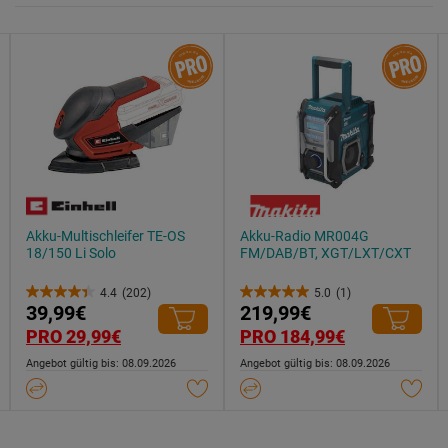
Akku-Multischleifer TE-OS
Akku-Radio MR004G
18/150 Li Solo
FM/DAB/BT, XGT/LXT/CXT
4.4
(202)
5.0
(1)
4.4
5.0
39,99€
219,99€
von
von
PRO 29,99€
PRO 184,99€
5
5
Angebot gültig bis: 08.09.2026
Angebot gültig bis: 08.09.2026
Sternen.
Sternen.
202
1
Bewertungen
Bewertung