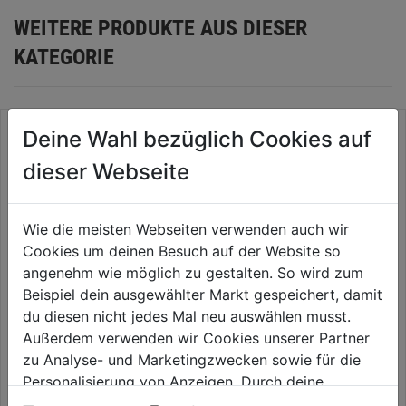
WEITERE PRODUKTE AUS DIESER
KATEGORIE
Deine Wahl bezüglich Cookies auf
dieser Webseite
Wie die meisten Webseiten verwenden auch wir
Cookies um deinen Besuch auf der Website so
angenehm wie möglich zu gestalten. So wird zum
Beispiel dein ausgewählter Markt gespeichert, damit
du diesen nicht jedes Mal neu auswählen musst.
Blumentopf Vaso Save R 29cm
Blumentopf Origin 24cm
Außerdem verwenden wir Cookies unserer Partner
anthrazit
anthrazit
zu Analyse- und Marketingzwecken sowie für die
0.0
(0)
0.0
(0)
Personalisierung von Anzeigen. Durch deine
0.0
0.0
19,99€
19,99€
Einwilligung werden die Daten von Drittanbieter,
von
von