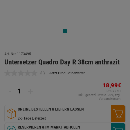
Art. Nr.: 1173495
Untersetzer Quadro Day R 38cm anthrazit
(0)
Jetzt Produkt bewerten
Kein
Beurteilungswert.
Link
18,99€
-
+
auf
Preis / ST
derselben
inkl. gesetzl. MwSt. 20%, zzgl.
Seite.
Versandkosten.
ONLINE BESTELLEN & LIEFERN LASSEN
2-5 Tage Lieferzeit
RESERVIEREN & IM MARKT ABHOLEN