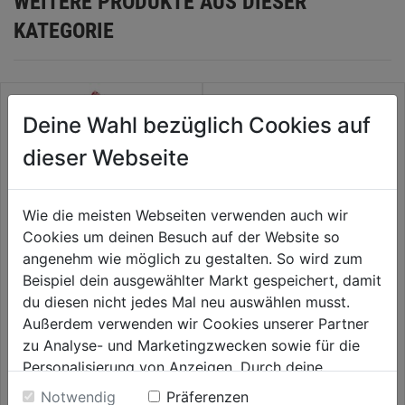
WEITERE PRODUKTE AUS DIESER
KATEGORIE
Deine Wahl bezüglich Cookies auf
dieser Webseite
Wie die meisten Webseiten verwenden auch wir
Cookies um deinen Besuch auf der Website so
angenehm wie möglich zu gestalten. So wird zum
Beispiel dein ausgewählter Markt gespeichert, damit
Thermometer weiß mit
Beckenbürste lang, 45cm
du diesen nicht jedes Mal neu auswählen musst.
Kugelkopf
Aufnahme für Teleskopstange
Außerdem verwenden wir Cookies unserer Partner
zu Analyse- und Marketingzwecken sowie für die
0.0
(0)
0.0
(0)
0.0
0.0
Personalisierung von Anzeigen. Durch deine
9,99€
9,99€
von
von
Einwilligung werden die Daten von Drittanbieter,
Notwendig
Präferenzen
5
5