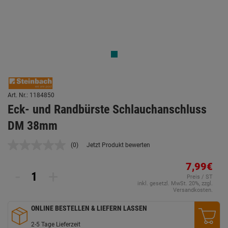
Art. Nr.: 1184850
Eck- und Randbürste Schlauchanschluss
DM 38mm
(0)
Jetzt Produkt bewerten
Kein
Beurteilungswert.
Link
7,99€
-
+
auf
Preis / ST
derselben
inkl. gesetzl. MwSt. 20%, zzgl.
Seite.
Versandkosten.
ONLINE BESTELLEN & LIEFERN LASSEN
2-5 Tage Lieferzeit