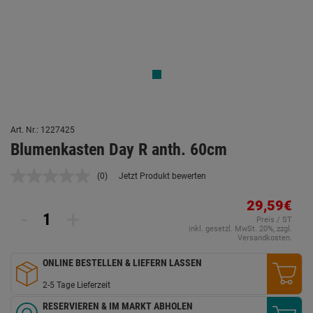
Art. Nr.: 1227425
Blumenkasten Day R anth. 60cm
(0)
Jetzt Produkt bewerten
Kein
Beurteilungswert.
Link
29,59€
-
+
auf
Preis / ST
derselben
inkl. gesetzl. MwSt. 20%, zzgl.
Seite.
Versandkosten.
ONLINE BESTELLEN & LIEFERN LASSEN
2-5 Tage Lieferzeit
RESERVIEREN & IM MARKT ABHOLEN