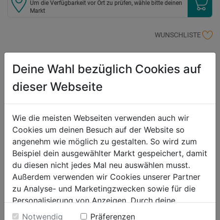
Um die Verfügbarkeit vor Ort zu prüfen, wähle bitte deinen
Markt
WUNSCHLISTE
Deine Wahl bezüglich Cookies auf
Produktbeschreibung
dieser Webseite
Farbe: anthrazit Material: Kunststoff B/H/T: 58,5 x 27,5 x 31 cm
Qualitätsprodukt aus recyceltem Kunststoff Recyclat-Pflanzgefäße
Wie die meisten Webseiten verwenden auch wir
sind recycelbar
Cookies um deinen Besuch auf der Website so
angenehm wie möglich zu gestalten. So wird zum
Produktinformationen
Beispiel dein ausgewählter Markt gespeichert, damit
du diesen nicht jedes Mal neu auswählen musst.
Außerdem verwenden wir Cookies unserer Partner
Herstellerinformationen
zu Analyse- und Marketingzwecken sowie für die
Personalisierung von Anzeigen. Durch deine
Einwilligung werden die Daten von Drittanbieter,
Notwendig
Präferenzen