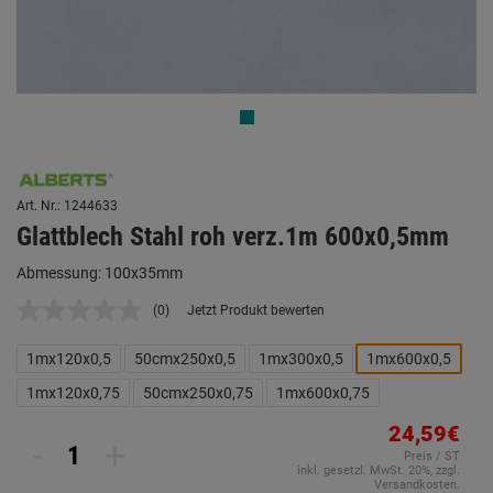
Art. Nr.: 1244633
Glattblech Stahl roh verz.1m 600x0,5mm
Abmessung: 100x35mm
(0)
Jetzt Produkt bewerten
Kein
Beurteilungswert.
Link
1mx120x0,5
50cmx250x0,5
1mx300x0,5
1mx600x0,5
auf
derselben
1mx120x0,75
50cmx250x0,75
1mx600x0,75
Seite.
24,59€
-
+
Preis / ST
inkl. gesetzl. MwSt. 20%, zzgl.
Versandkosten.