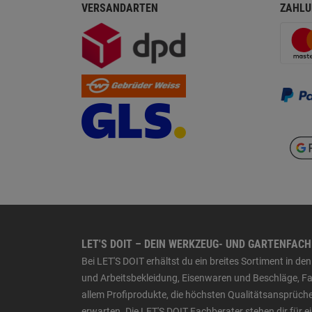
VERSANDARTEN
ZAHLU
LET'S DOIT – DEIN WERKZEUG- UND GARTENFAC
Bei LET'S DOIT erhältst du ein breites Sortiment in 
und Arbeitsbekleidung, Eisenwaren und Beschläge, Far
allem Profiprodukte, die höchsten Qualitätsansprüche
erwarten. Die LET'S DOIT Fachberater stehen dir für