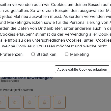
Edelsta
seiten verwenden auch wir Cookies um deinen Besuch auf 
0.0
(0)
0.0
(0)
 zu gestalten. So wird zum Beispiel dein ausgewählter Ma
0.0
0.0
ht jedes Mal neu auswählen musst. Außerdem verwenden wi
von
von
€
5,99€
6,99€
 und Marketingzwecken sowie für die Personalisierung von 
5
5
erden die Daten von Drittanbieter, unter anderem auch in d
.
Sternen.
Sternen.
e Cookies erlauben" stimmst du der Verwendung aller Cookie
 alle Infos zu den unterschiedlichen Cookies, unter "Cookies
, welche Cookies du zulassen möchtest und welche nicht.
tung
n findest du in unserer
Datenschutzerklärung
.
Präferenzen
Statistiken
Marketing
Ausgewählte Cookies erlauben