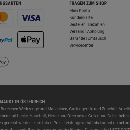
NGSARTEN
FRAGEN ZUM SHOP
Mein Konto
Kundenkarte
Bestellen | Bezahlen
Versand | Abholung
Garantie | Umtausch
Servicecenter
HMARKT IN ÖSTERREICH
den Bereichen Werkzeuge und Maschinen, Gartengeräte und Zubehör, Arbei
ben und Lacke, Haushalt, Herde und Öfen sowie Griller und Grillzubehör.
n gerecht werden, zum fairen Preis-Leistungsverhältnis kannst du bei un
 eine umfassende Beratung gerne zur Verfügung. Du kannst bei LET'S DOIT