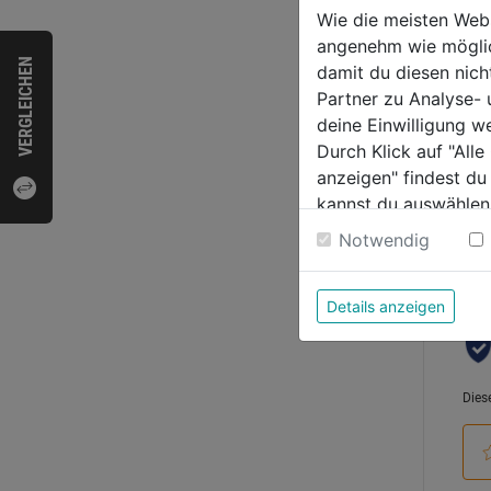
Wie die meisten Web
angenehm wie möglich
0.0
VERGLEICHEN
damit du diesen nic
von
5,49
Partner zu Analyse-
5
deine Einwilligung w
Sternen
Durch Klick auf "All
anzeigen" findest du
kannst du auswählen
Bewer
Weitere Informatione
Notwendig
Details anzeigen