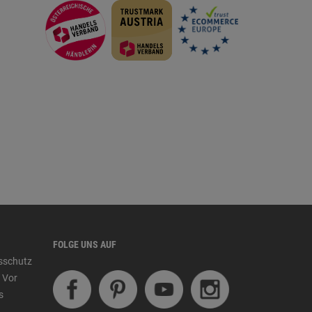
FOLGE UNS AUF
tsschutz
 Vor
s