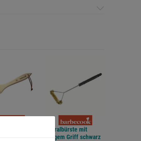
ngsbürste
Spiralbürste mit
Stahl Holz und
langem Griff schwarz