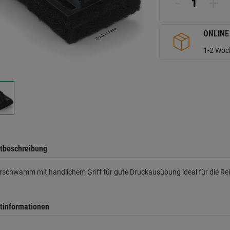
-
+
d
Se
ONLINE
1-2 Woch
tbeschreibung
rschwamm mit handlichem Griff für gute Druckausübung ideal für die Re
tinformationen