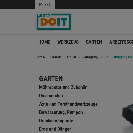
Privat
HOME
WERKZEUG
GARTEN
ARBEITSSC
Home
Garten
Griller
Reinigung
Grill Reinigungss
GARTEN
Mähroboter und Zubehör
Rasenmäher
Äxte und Forsthandwerkzeuge
Bewässerung, Pumpen
Drucksprühgeräte
Erde und Dünger