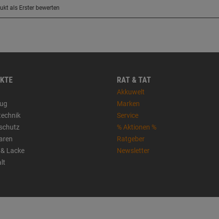
KTE
RAT & TAT
Akkuwelt
ug
Marken
technik
Service
sschutz
% Aktionen %
aren
Ratgeber
 & Lacke
Newsletter
lt