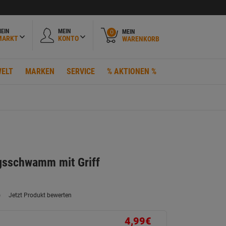
EIN
MEIN
MEIN
0
MARKT
KONTO
WARENKORB
ELT
MARKEN
SERVICE
% AKTIONEN %
ngsschwamm mit Griff
)
Jetzt Produkt bewerten
ein
eurteilungswert.
ink
4,99€
uf