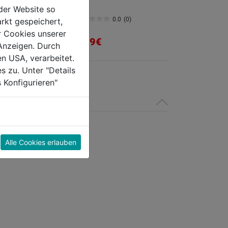
hl 31cm
der Website so
0.0
(0)
0.0
(0)
rkt gespeichert,
0.0
r Cookies unserer
von
8,59€
Anzeigen. Durch
5
en USA, verarbeitet.
Sternen.
s zu. Unter "Details
 Konfigurieren"
Alle Cookies erlauben