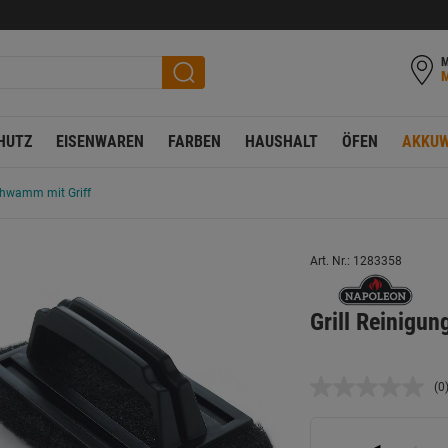
M
HUTZ
EISENWAREN
FARBEN
HAUSHALT
ÖFEN
AKKUW
chwamm mit Griff
Art. Nr.: 1283358
Grill Reinigu
(0
K
B
L
a