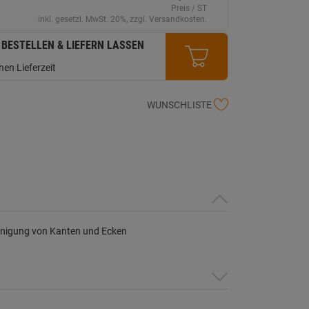
erselben
Preis / ST
ite.
inkl. gesetzl. MwSt. 20%, zzgl. Versandkosten.
 BESTELLEN & LIEFERN LASSEN
en Lieferzeit
WUNSCHLISTE
inigung von Kanten und Ecken