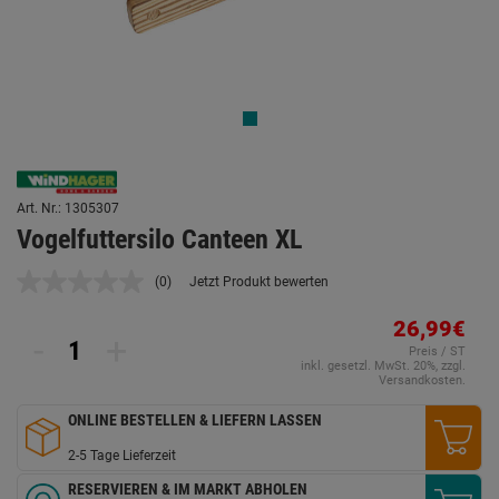
Art. Nr.: 1305307
Vogelfuttersilo Canteen XL
(0)
Jetzt Produkt bewerten
Kein
Beurteilungswert.
Link
26,99€
-
+
auf
Preis / ST
derselben
inkl. gesetzl. MwSt. 20%, zzgl.
Seite.
Versandkosten.
ONLINE BESTELLEN & LIEFERN LASSEN
2-5 Tage Lieferzeit
RESERVIEREN & IM MARKT ABHOLEN