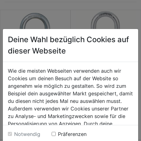
Deine Wahl bezüglich Cookies auf
dieser Webseite
Wie die meisten Webseiten verwenden auch wir
Cookies um deinen Besuch auf der Website so
Vorhangschl.Messing Citadel
Zyl.-Schlösser 770 SB
angenehm wie möglich zu gestalten. So wird zum
40 inkl.2 Schlüssel
Beispiel dein ausgewählter Markt gespeichert, damit
du diesen nicht jedes Mal neu auswählen musst.
0.0
(0)
0.0
(0)
0.0
0.0
Außerdem verwenden wir Cookies unserer Partner
6,59€
7,59€
von
von
zu Analyse- und Marketingzwecken sowie für die
5
5
Personalisierung von Anzeigen. Durch deine
Sternen.
Sternen.
Einwilligung werden die Daten von Drittanbieter,
Notwendig
Präferenzen
unter anderem auch in den USA, verarbeitet.