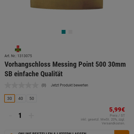
Art. Nr.: 1313075
Vorhangschloss Messing Point 500 30mm
SB einfache Qualität
(0)
Jetzt Produkt bewerten
Kein
Beurteilungswert.
Link
30
40
50
auf
derselben
5,99€
Seite.
-
+
Preis / ST
inkl. gesetzl. MwSt. 20%, zzgl.
Versandkosten.
ONLINE BESTELLEN & LIEFERN LASSEN