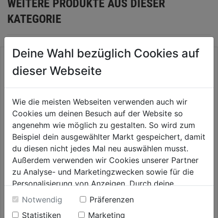
WEITERE PRODUKTE AUS DIESER
KATEGORIE
Deine Wahl bezüglich Cookies auf
dieser Webseite
Wie die meisten Webseiten verwenden auch wir
Gießstab Light 35 60cm
Cookies um deinen Besuch auf der Website so
angenehm wie möglich zu gestalten. So wird zum
Beispiel dein ausgewählter Markt gespeichert, damit
0.0
(0)
0.0
du diesen nicht jedes Mal neu auswählen musst.
51,99€
von
Außerdem verwenden wir Cookies unserer Partner
Grundausstattung Premium
5
zu Analyse- und Marketingzwecken sowie für die
Sternen.
Personalisierung von Anzeigen. Durch deine
0.0
(0)
0.0
Einwilligung werden die Daten von Drittanbieter,
Notwendig
Präferenzen
49,99€
von
unter anderem auch in den USA, verarbeitet.
Statistiken
Marketing
5