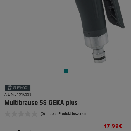
Art. Nr.: 1316333
Multibrause 5S GEKA plus
(0)
Jetzt Produkt bewerten
Kein
Beurteilungswert.
Link
47,99€
auf