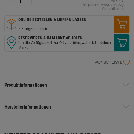
-
+
Preis / ST
derselben
inkl. gesetzl. MwSt. 20%, zzgl.
Seite.
Versandkosten.
ONLINE BESTELLEN & LIEFERN LASSEN
2-5 Tage Lieferzeit
RESERVIEREN & IM MARKT ABHOLEN
Um die Verfügbarkeit vor Ort zu prüfen, wähle bitte deinen
Markt
WUNSCHLISTE
Produktinformationen
Herstellerinformationen