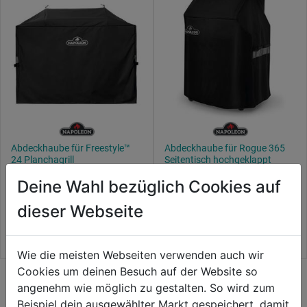
Bewertungen
Bewertungen
Abdeckhaube für Freestyle™
Abdeckhaube für Rogue 365
24 Planchagrill
Seitentisch hochgeklappt
Deine Wahl bezüglich Cookies auf
1.0
(2)
1.0
(2)
1.0
1.0
69,99€
74,99€
dieser Webseite
von
von
5
5
Sternen.
Sternen.
Wie die meisten Webseiten verwenden auch wir
2
2
Cookies um deinen Besuch auf der Website so
Bewertungen
Bewertungen
angenehm wie möglich zu gestalten. So wird zum
Bewertung
Beispiel dein ausgewählter Markt gespeichert, damit