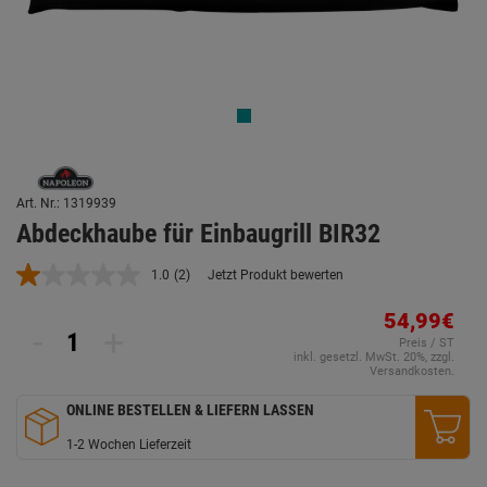
Art. Nr.: 1319939
Abdeckhaube für Einbaugrill BIR32
1.0
(2)
Jetzt Produkt bewerten
2
Bewertungen
lesen.
54,99€
-
+
Link
Preis / ST
auf
inkl. gesetzl. MwSt. 20%, zzgl.
derselben
Versandkosten.
Seite.
ONLINE BESTELLEN & LIEFERN LASSEN
1-2 Wochen Lieferzeit