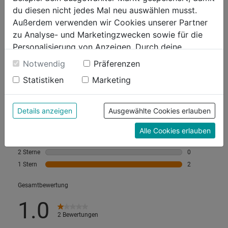
du diesen nicht jedes Mal neu auswählen musst.
Außerdem verwenden wir Cookies unserer Partner
zu Analyse- und Marketingzwecken sowie für die
Personalisierung von Anzeigen. Durch deine
Einwilligung werden die Daten von Drittanbieter,
Notwendig
Präferenzen
unter anderem auch in den USA, verarbeitet.
Statistiken
Marketing
Durch Klick auf "Alle Cookies erlauben" stimmst du
der Verwendung aller Cookies zu. Unter "Details
anzeigen" findest du alle Infos zu den
Details anzeigen
Ausgewählte Cookies erlauben
unterschiedlichen Cookies, unter "Cookies
Alle Cookies erlauben
Konfigurieren" kannst du auswählen, welche Cookies
du zulassen möchtest und welche nicht.
Weitere Informationen findest du in unserer
Datenschutzerklärung
.