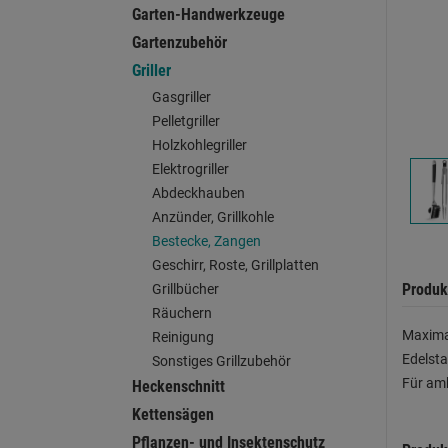
Garten-Handwerkzeuge
Gartenzubehör
Griller
Gasgriller
Pelletgriller
Holzkohlegriller
Elektrogriller
Abdeckhauben
Anzünder, Grillkohle
Bestecke, Zangen
Geschirr, Roste, Grillplatten
Produk
Grillbücher
Räuchern
Maximal
Reinigung
Edelsta
Sonstiges Grillzubehör
Für amb
Heckenschnitt
Kettensägen
Pflanzen- und Insektenschutz