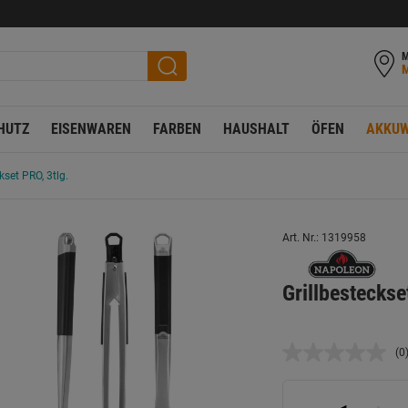
M
HUTZ
EISENWAREN
FARBEN
HAUSHALT
ÖFEN
AKKUW
kset PRO, 3tlg.
Art. Nr.: 1319958
Grillbesteckse
(0
K
B
L
a