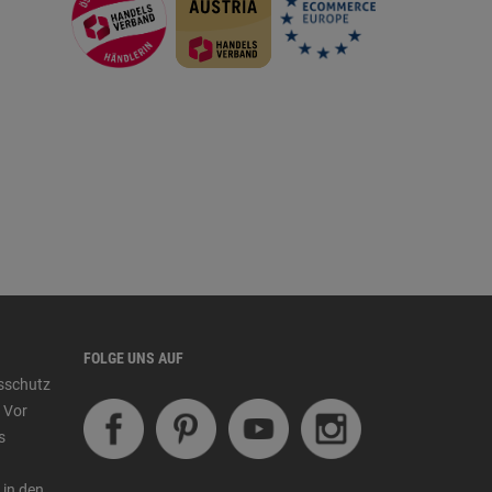
FOLGE UNS AUF
tsschutz
 Vor
s
 in den