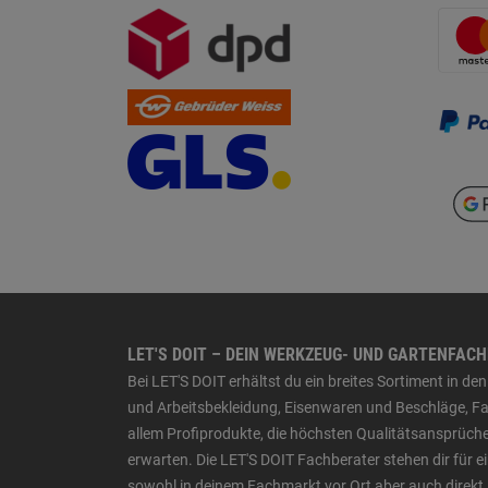
LET'S DOIT – DEIN WERKZEUG- UND GARTENFAC
Bei LET'S DOIT erhältst du ein breites Sortiment in 
und Arbeitsbekleidung, Eisenwaren und Beschläge, Far
allem Profiprodukte, die höchsten Qualitätsansprüche
erwarten. Die LET'S DOIT Fachberater stehen dir für
sowohl in deinem Fachmarkt vor Ort aber auch direkt 