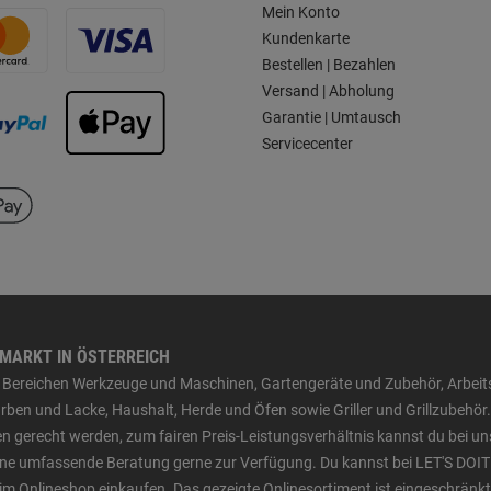
Mein Konto
Kundenkarte
Bestellen | Bezahlen
Versand | Abholung
Garantie | Umtausch
Servicecenter
HMARKT IN ÖSTERREICH
den Bereichen Werkzeuge und Maschinen, Gartengeräte und Zubehör, Arbei
ben und Lacke, Haushalt, Herde und Öfen sowie Griller und Grillzubehör.
n gerecht werden, zum fairen Preis-Leistungsverhältnis kannst du bei un
 eine umfassende Beratung gerne zur Verfügung. Du kannst bei LET'S DOIT
im Onlineshop einkaufen. Das gezeigte Onlinesortiment ist eingeschränkt