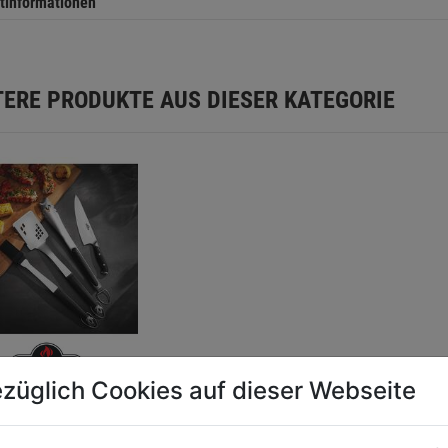
tinformationen
TERE PRODUKTE AUS DIESER KATEGORIE
besteck-Set
züglich Cookies auf dieser Webseite
ig Napoleon
dent’s Limited