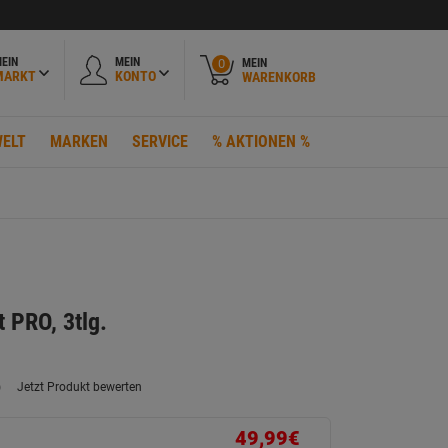
EIN
MEIN
MEIN
0
MARKT
KONTO
WARENKORB
ELT
MARKEN
SERVICE
% AKTIONEN %
t PRO, 3tlg.
)
Jetzt Produkt bewerten
ein
eurteilungswert.
ink
49,99€
uf