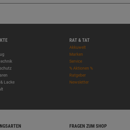
KTE
RAT & TAT
Akkuwelt
ug
Marken
technik
Service
sschutz
% Aktionen %
aren
Ratgeber
 & Lacke
Newsletter
lt
NGSARTEN
FRAGEN ZUM SHOP