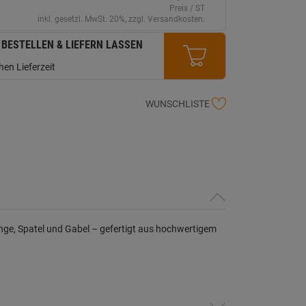
erselben
Preis / ST
ite.
inkl. gesetzl. MwSt. 20%, zzgl. Versandkosten.
 BESTELLEN & LIEFERN LASSEN
en Lieferzeit
WUNSCHLISTE
Zange, Spatel und Gabel – gefertigt aus hochwertigem