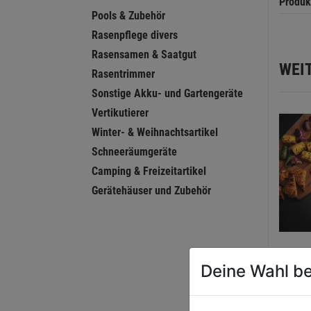
Produk
Pools & Zubehör
Rasenpflege divers
Rasensamen & Saatgut
WEI
Rasentrimmer
Sonstige Akku- und Gartengeräte
Vertikutierer
Winter- & Weihnachtsartikel
Schneeräumgeräte
Camping & Freizeitartikel
Gerätehäuser und Zubehör
Grill
Deine Wahl be
4teil
Presi