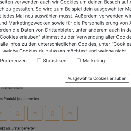
seiten verwenden auch wir Cookies um deinen Besuch auf 
0.0
(0)
 zu gestalten. So wird zum Beispiel dein ausgewählter Ma
ht jedes Mal neu auswählen musst. Außerdem verwenden wi
9€
 und Marketingzwecken sowie für die Personalisierung von 
.
erden die Daten von Drittanbieter, unter anderem auch in d
e Cookies erlauben" stimmst du der Verwendung aller Cookie
 alle Infos zu den unterschiedlichen Cookies, unter "Cookies
, welche Cookies du zulassen möchtest und welche nicht.
tung
n findest du in unserer
Datenschutzerklärung
.
Präferenzen
Statistiken
Marketing
Ausgewählte Cookies erlauben