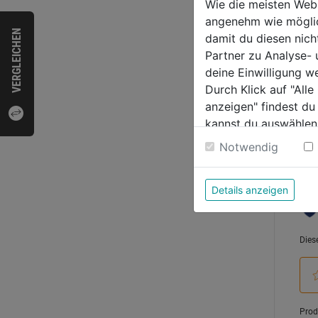
Wie die meisten Web
0.0
angenehm wie möglich
VERGLEICHEN
von
damit du diesen nic
94,9
5
Partner zu Analyse-
Sternen
deine Einwilligung w
Durch Klick auf "All
anzeigen" findest du
kannst du auswählen
Bewer
Weitere Informatione
Notwendig
Details anzeigen