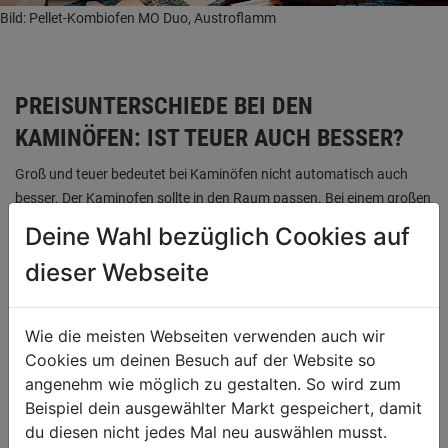
Bild: Pellet-Kombiofen MO Duo, Austroflamm
PREISUNTERSCHIEDE BEI DEN
KAMINÖFEN: IST TEUER AUCH BESSER?
Groß und teuer bedeutet bei Kaminöfen nicht automatisch auch
besser. Der Kaminofen sollte in den Raum passen. Bei einem großen
Ofen kann es leicht vorkommen, dass der Raum zu heiß wird.
Deine Wahl bezüglich Cookies auf
Die Raumgröße sollte das Vierfache der Ofenleistung betragen. Das
dieser Webseite
heißt ein Ofen mit 4 kW eignet sich für einen Raum mit 16 m³ (Länge
x Breite x Höhe). Unsere LET’S DOIT Experten beraten dich gerne,
Wie die meisten Webseiten verwenden auch wir
bei der Auswahl des passenden Ofens.
Cookies um deinen Besuch auf der Website so
angenehm wie möglich zu gestalten. So wird zum
Beispiel dein ausgewählter Markt gespeichert, damit
du diesen nicht jedes Mal neu auswählen musst.
KOSTENFAKTOR HEIZMATERIAL: