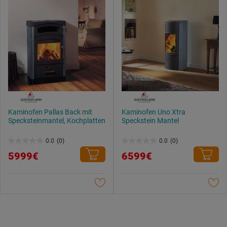
Kaminofen Pallas Back mit
Kaminofen Uno Xtra
Specksteinmantel, Kochplatten
Speckstein Mantel
0.0
(0)
0.0
(0)
0.0
0.0
5999€
6599€
von
von
5
5
Sternen.
Sternen.