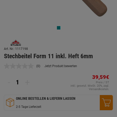
Art. Nr.: 1117198
Stechbeitel Form 11 inkl. Heft 6mm
(0)
Jetzt Produkt bewerten
Kein
Beurteilungswert.
Link
39,59€
-
+
auf
Preis / ST
derselben
inkl. gesetzl. MwSt. 20%, zzgl.
Seite.
Versandkosten.
ONLINE BESTELLEN & LIEFERN LASSEN
2-5 Tage Lieferzeit