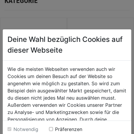
KATEGORIE
Deine Wahl bezüglich Cookies auf
dieser Webseite
Wie die meisten Webseiten verwenden auch wir
Cookies um deinen Besuch auf der Website so
angenehm wie möglich zu gestalten. So wird zum
Schnitzersatz 12 teilig
Stemmeisen Holz-Heft SB
Beispiel dein ausgewählter Markt gespeichert, damit
du diesen nicht jedes Mal neu auswählen musst.
Außerdem verwenden wir Cookies unserer Partner
0.0
(0)
0.0
(0)
0.0
0.0
zu Analyse- und Marketingzwecken sowie für die
39,99€
42,59€
von
von
Personalisierung von Anzeigen. Durch deine
5
5
Einwilligung werden die Daten von Drittanbieter,
Notwendig
Präferenzen
Sternen.
Sternen.
unter anderem auch in den USA, verarbeitet.